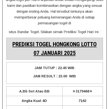
kami dan pastikan kombinasikan dengan angka yang sesuai
dengan insting Anda. Hal tersebut tentunya akan
memperbesar peluang kemenangan Anda di setiap
pemasangan togel di
situs Bandar Togel. Silakan simak Prediksi Togel Hari Ini :
PREDIKSI TOGEL HONGKONG LOTTO
07 JANUARI 2025
JAM TUTUP : 22.45 WIB
JAM RESULT : 23.00 WIB
A.Bb Set Atau BB
🔅3179468🔅
Angka Kuat 4D
7163