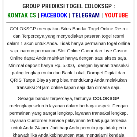
GROUP PREDIKSI TOGEL COLOKSGP :
KONTAK CS
|
FACEBOOK
|
TELEGRAM
|
YOUTUBE
COLOKSGP merupakan Situs Bandar Togel Online Resmi
dan Terpercaya yang menyediakan pasaran togel resmi
dalam 1 akun untuk Anda. Tidak hanya permainan togel online
saja, namun permainan Slot Online Gacor dan Live Casino
Online dapat Anda mainkan hanya dengan satu akses saja.
Minimal deposit hanya Rp. 5.000,- dengan layanan transaksi
paling lengkap mulai dari Bank Lokal, Dompet Digital dan
QRIS Tanpa Biaya yang bisa mendukung Anda melakukan
transaksi 24 jam online kapan saja dan dimana saja.
Sebagai bandar terpercaya, tentunya
COLOKSGP
melengkapi seluruh layanan dalam berbagai aspek. Dengan
permainan yang sangat lengkap, layanan transaksi lengkap,
layanan Customer Service pelayanan terbaik juga tersedia
untuk Anda 24 jam. Jadi bagi Anda pemula juga tidak perlu
khawatir jika Anda kebingungan atau mengalami kendala