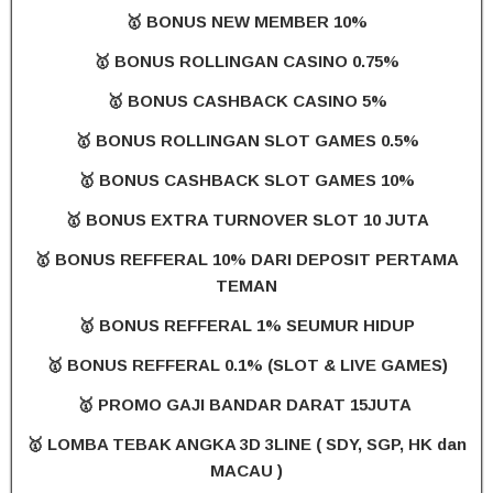
🥇 BONUS NEW MEMBER 10%
🥇 BONUS ROLLINGAN CASINO 0.75%
🥇 BONUS CASHBACK CASINO 5%
🥇 BONUS ROLLINGAN SLOT GAMES 0.5%
🥇 BONUS CASHBACK SLOT GAMES 10%
🥇 BONUS EXTRA TURNOVER SLOT 10 JUTA
🥇 BONUS REFFERAL 10% DARI DEPOSIT PERTAMA
TEMAN
🥇 BONUS REFFERAL 1% SEUMUR HIDUP
🥇 BONUS REFFERAL 0.1% (SLOT & LIVE GAMES)
🥇 PROMO GAJI BANDAR DARAT 15JUTA
🥇 LOMBA TEBAK ANGKA 3D 3LINE ( SDY, SGP, HK dan
MACAU )