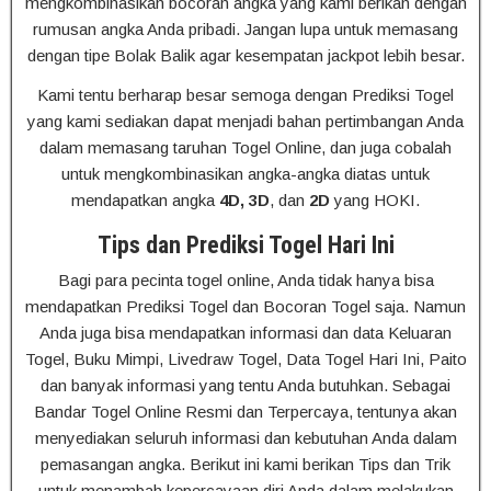
mengkombinasikan bocoran angka yang kami berikan dengan
rumusan angka Anda pribadi. Jangan lupa untuk memasang
dengan tipe Bolak Balik agar kesempatan jackpot lebih besar.
Kami tentu berharap besar semoga dengan Prediksi Togel
yang kami sediakan dapat menjadi bahan pertimbangan Anda
dalam memasang taruhan Togel Online, dan juga cobalah
untuk mengkombinasikan angka-angka diatas untuk
mendapatkan angka
4D, 3D
, dan
2D
yang HOKI.
Tips dan Prediksi Togel Hari Ini
Bagi para pecinta togel online, Anda tidak hanya bisa
mendapatkan Prediksi Togel dan Bocoran Togel saja. Namun
Anda juga bisa mendapatkan informasi dan data Keluaran
Togel, Buku Mimpi, Livedraw Togel, Data Togel Hari Ini, Paito
dan banyak informasi yang tentu Anda butuhkan. Sebagai
Bandar Togel Online Resmi dan Terpercaya, tentunya akan
menyediakan seluruh informasi dan kebutuhan Anda dalam
pemasangan angka. Berikut ini kami berikan Tips dan Trik
untuk menambah kepercayaan diri Anda dalam melakukan