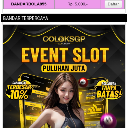
BANDARBOLA855
k
Rp. 5.000,-
Daftar
BANDAR TERPERCAYA