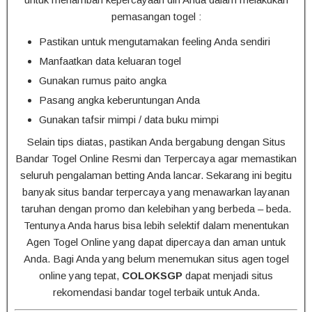
pemasangan togel :
Pastikan untuk mengutamakan feeling Anda sendiri
Manfaatkan data keluaran togel
Gunakan rumus paito angka
Pasang angka keberuntungan Anda
Gunakan tafsir mimpi / data buku mimpi
Selain tips diatas, pastikan Anda bergabung dengan Situs
Bandar Togel Online Resmi dan Terpercaya agar memastikan
seluruh pengalaman betting Anda lancar. Sekarang ini begitu
banyak situs bandar terpercaya yang menawarkan layanan
taruhan dengan promo dan kelebihan yang berbeda – beda.
Tentunya Anda harus bisa lebih selektif dalam menentukan
Agen Togel Online yang dapat dipercaya dan aman untuk
Anda. Bagi Anda yang belum menemukan situs agen togel
online yang tepat,
COLOKSGP
dapat menjadi situs
rekomendasi bandar togel terbaik untuk Anda.