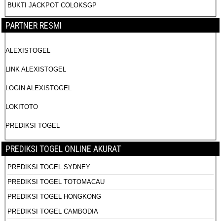
BUKTI JACKPOT COLOKSGP
PARTNER RESMI
ALEXISTOGEL
LINK ALEXISTOGEL
LOGIN ALEXISTOGEL
LOKITOTO
PREDIKSI TOGEL
PREDIKSI TOGEL ONLINE AKURAT
PREDIKSI TOGEL SYDNEY
PREDIKSI TOGEL TOTOMACAU
PREDIKSI TOGEL HONGKONG
PREDIKSI TOGEL CAMBODIA