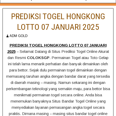
PREDIKSI TOGEL HONGKONG
LOTTO 07 JANUARI 2025
ADM GOLD
PREDIKSI TOGEL HONGKONG LOTTO 07 JANUARI
2025
– Selamat Datang di Situs Prediksi Togel Online Akurat
dan Resmi
COLOKSGP
. Permainan Togel atau Toto Gelap
ini telah lama menarik perhatian dan banyak dimainkan oleh
para bettor. Sejak dulu permainan togel dimainkan dengan
memasang taruhan angka dengan bandar darat yang tersedia
di daerah masing – masing. Namun sekarang ini dengan
perkembangan teknologi yang semakin maju, para bettor bisa
menikmati permainan togel secara online. Anda bisa
menemukan banyaknya Situs Bandar Togel Online yang
menyediakan layanan pemasangan angka togel secara
praktis. Dimana masing – masing situs bandar togel online