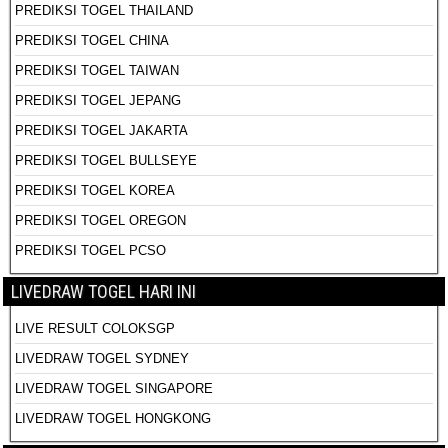
PREDIKSI TOGEL THAILAND
PREDIKSI TOGEL CHINA
PREDIKSI TOGEL TAIWAN
PREDIKSI TOGEL JEPANG
PREDIKSI TOGEL JAKARTA
PREDIKSI TOGEL BULLSEYE
PREDIKSI TOGEL KOREA
PREDIKSI TOGEL OREGON
PREDIKSI TOGEL PCSO
LIVEDRAW TOGEL HARI INI
LIVE RESULT COLOKSGP
LIVEDRAW TOGEL SYDNEY
LIVEDRAW TOGEL SINGAPORE
LIVEDRAW TOGEL HONGKONG