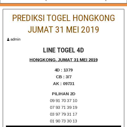
PREDIKSI TOGEL HONGKONG
JUMAT 31 MEI 2019
admin
LINE TOGEL 4D
HONGKONG, JUMAT 31 MEI 2019
4D : 1379
CB : 3/7
AK : 09731
PILIHAN 2D
09 91 70 37 10
07 93 71 39 19
03 97 79 31 17
01 90 73 30 13