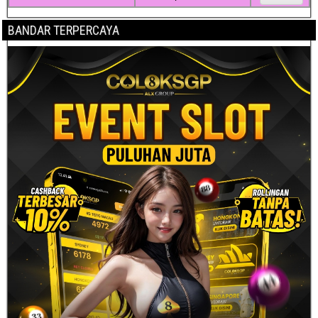
k
BANDAR TERPERCAYA