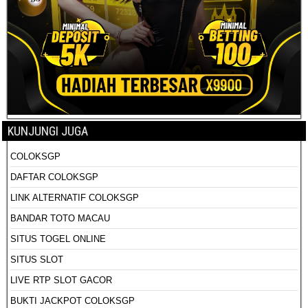
KUNJUNGI JUGA
COLOKSGP
DAFTAR COLOKSGP
LINK ALTERNATIF COLOKSGP
BANDAR TOTO MACAU
SITUS TOGEL ONLINE
SITUS SLOT
LIVE RTP SLOT GACOR
BUKTI JACKPOT COLOKSGP