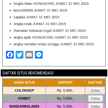
Angka Main HONGKONG JUMAT 31 MEI 2019
bimo090909 JUMAT 31 MEI 2019
capjikia JUMAT 31 MEI 2019
Angka tolak JUMAT 31 MEI 2019
Ramalan Keluaran togel JUMAT 31 MEI 2019
angka ajaib HONGKONG JUMAT 31 MEI 2019
angka ramalan ompu songgu JUMAT 31 MEI 2019
F
T
E
M
a
wi
m
e
c
tt
ail
ss
DAFTAR SITUS REKOMENDASI
e
er
e
NAMA SITUS
DEPOSIT
DAFTAR
b
n
COLOKSGP
Rp. 5.000,-
Daftar
o
g
IOSBET
Rp. 5.000,-
Daftar
o
er
BANDARBOLA855
Rp. 5.000,-
Daftar