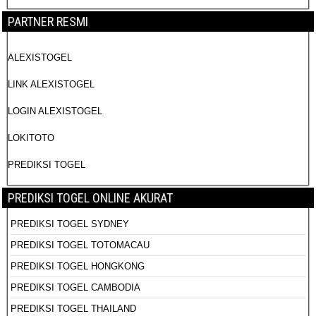
PARTNER RESMI
ALEXISTOGEL
LINK ALEXISTOGEL
LOGIN ALEXISTOGEL
LOKITOTO
PREDIKSI TOGEL
PREDIKSI TOGEL ONLINE AKURAT
PREDIKSI TOGEL SYDNEY
PREDIKSI TOGEL TOTOMACAU
PREDIKSI TOGEL HONGKONG
PREDIKSI TOGEL CAMBODIA
PREDIKSI TOGEL THAILAND