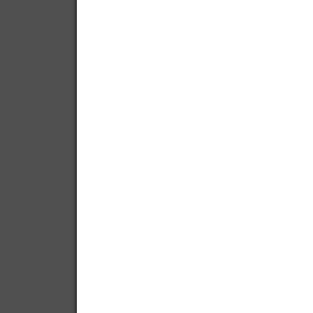
o
er
k