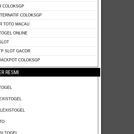
R COLOKSGP
LTERNATIF COLOKSGP
R TOTO MACAU
TOGEL ONLINE
SLOT
TP SLOT GACOR
 JACKPOT COLOKSGP
ER RESMI
TOGEL
LEXISTOGEL
ALEXISTOGEL
TO
SI TOGEL