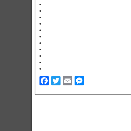
datuk ringgit HONGKONG JUMAT 07-12-20
Syair Naga Mas HONGKONG 07-12-2018
rumus shio togel HONGKONG jitu 07-12-20
Angka Main HONGKONG JUMAT 07-12-201
bimo090909 JUMAT 07-12-2018
capjikia JUMAT 07-12-2018
09 kiageng JUMAT 07-12-2018
Angka tolak HONGKONG JUMAT 07-12-201
Ramalan Keluaran togel HONGKONG 07-12
angka ajaib HONGKONG 07-12-2018
angka ramalan ompu songgu 07-12-2018
F
T
E
M
a
wi
m
e
c
tt
ail
ss
e
er
e
b
n
o
g