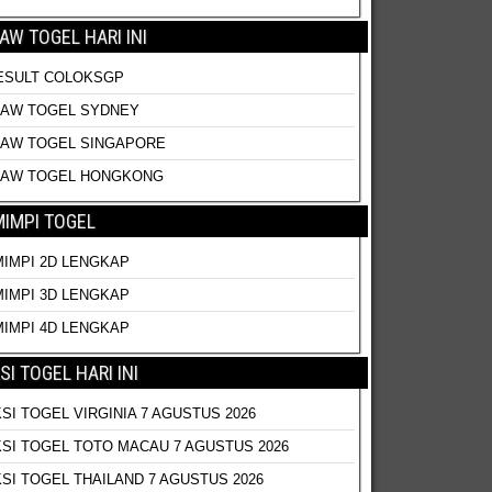
AW TOGEL HARI INI
RESULT COLOKSGP
RAW TOGEL SYDNEY
RAW TOGEL SINGAPORE
RAW TOGEL HONGKONG
MIMPI TOGEL
MIMPI 2D LENGKAP
MIMPI 3D LENGKAP
MIMPI 4D LENGKAP
SI TOGEL HARI INI
SI TOGEL VIRGINIA 7 AGUSTUS 2026
SI TOGEL TOTO MACAU 7 AGUSTUS 2026
SI TOGEL THAILAND 7 AGUSTUS 2026