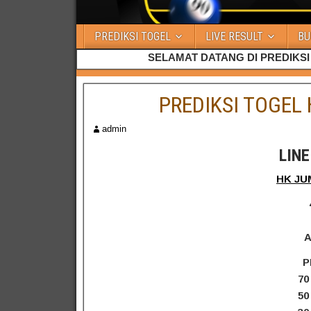
PREDIKSI TOGEL
LIVE RESULT
BU
SELAMAT DATANG DI PREDIKSI TOGEL C
PREDIKSI TOGEL 
admin
LIN
HK JU
A
P
70
50