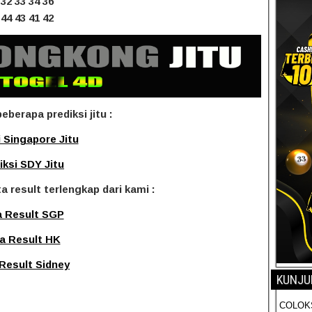
 32 33 34 36
 44 43 41 42
eberapa prediksi jitu :
i Singapore Jitu
iksi SDY Jitu
 result terlengkap dari kami :
 Result SGP
a Result HK
Result Sidney
KUNJU
COLOK