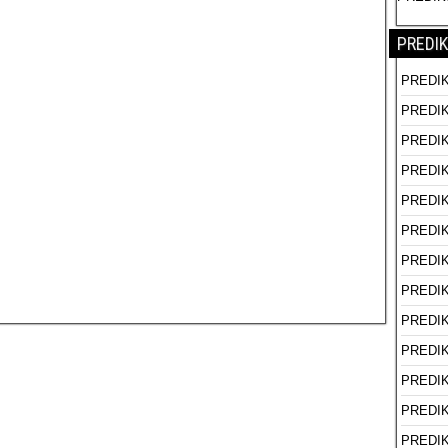
18
PREDIK
18
8
PREDI
PREDI
PREDI
8
PREDI
-2018
PREDIK
PREDIK
PREDIK
PREDI
PREDI
PREDI
PREDI
PREDI
PREDI