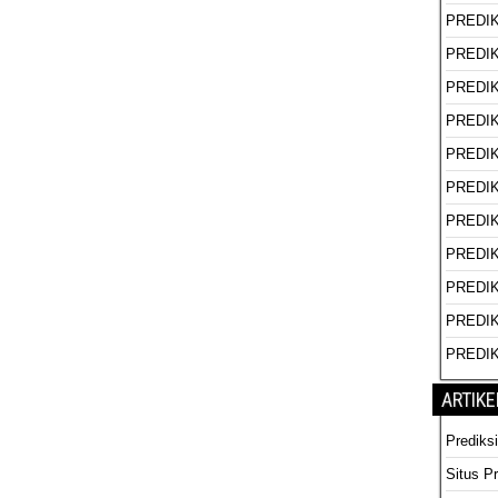
PREDIK
PREDIK
PREDIK
PREDIK
PREDIK
PREDIK
PREDIK
PREDIK
PREDIK
PREDI
PREDIK
ARTIKE
Prediks
Situs P