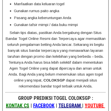
Manfaatkan data keluaran togel
Gunakan rumus paito angka
Pasang angka keberuntungan Anda
Gunakan tafsir mimpi / data buku mimpi
Selain tips diatas, pastikan Anda bergabung dengan Situs
Bandar Togel Online Resmi dan Terpercaya agar memastikan
seluruh pengalaman betting Anda lancar. Sekarang ini begitu
banyak situs bandar terpercaya yang menawarkan layanan
taruhan dengan promo dan kelebihan yang berbeda – beda.
Tentunya Anda harus bisa lebih selektif dalam menentukan
Agen Togel Online yang dapat dipercaya dan aman untuk
Anda. Bagi Anda yang belum menemukan situs agen togel
online yang tepat,
COLOKSGP
dapat menjadi situs
rekomendasi bandar togel terbaik untuk Anda.
GROUP PREDIKSI TOGEL COLOKSGP :
KONTAK CS
|
FACEBOOK
|
TELEGRAM
|
YOUTUBE