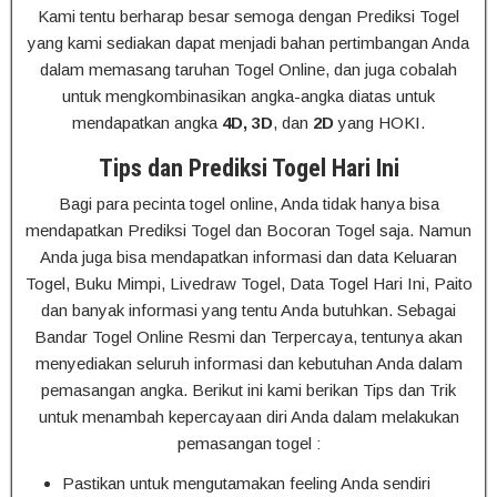
Kami tentu berharap besar semoga dengan Prediksi Togel
yang kami sediakan dapat menjadi bahan pertimbangan Anda
dalam memasang taruhan Togel Online, dan juga cobalah
untuk mengkombinasikan angka-angka diatas untuk
mendapatkan angka
4D, 3D
, dan
2D
yang HOKI.
Tips dan Prediksi Togel Hari Ini
Bagi para pecinta togel online, Anda tidak hanya bisa
mendapatkan Prediksi Togel dan Bocoran Togel saja. Namun
Anda juga bisa mendapatkan informasi dan data Keluaran
Togel, Buku Mimpi, Livedraw Togel, Data Togel Hari Ini, Paito
dan banyak informasi yang tentu Anda butuhkan. Sebagai
Bandar Togel Online Resmi dan Terpercaya, tentunya akan
menyediakan seluruh informasi dan kebutuhan Anda dalam
pemasangan angka. Berikut ini kami berikan Tips dan Trik
untuk menambah kepercayaan diri Anda dalam melakukan
pemasangan togel :
Pastikan untuk mengutamakan feeling Anda sendiri