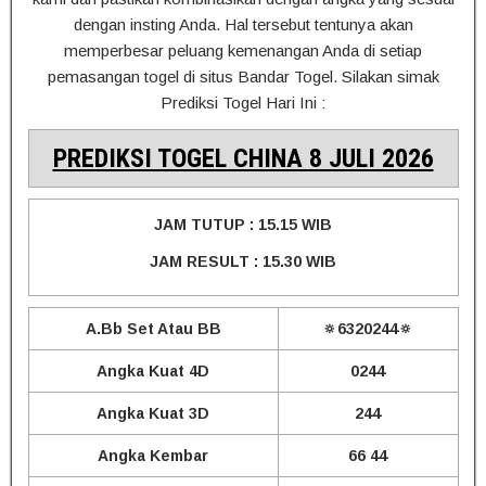
dengan insting Anda. Hal tersebut tentunya akan
memperbesar peluang kemenangan Anda di setiap
pemasangan togel di situs Bandar Togel. Silakan simak
Prediksi Togel Hari Ini :
PREDIKSI TOGEL CHINA 8 JULI 2026
JAM TUTUP : 15.15 WIB
JAM RESULT : 15.30 WIB
A.Bb Set Atau BB
🔅6320244🔅
Angka Kuat 4D
0244
Angka Kuat 3D
244
Angka Kembar
66 44