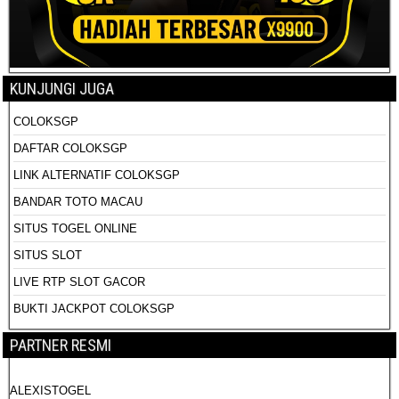
KUNJUNGI JUGA
COLOKSGP
DAFTAR COLOKSGP
LINK ALTERNATIF COLOKSGP
BANDAR TOTO MACAU
SITUS TOGEL ONLINE
SITUS SLOT
LIVE RTP SLOT GACOR
BUKTI JACKPOT COLOKSGP
PARTNER RESMI
ALEXISTOGEL