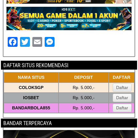
F
T
E
M
a
wi
m
e
c
tt
ail
ss
DAFTAR SITUS REKOMENDASI
e
er
e
NAMA SITUS
DEPOSIT
DAFTAR
b
n
COLOKSGP
Rp. 5.000,-
Daftar
o
g
IOSBET
Rp. 5.000,-
Daftar
o
er
BANDARBOLA855
k
Rp. 5.000,-
Daftar
BANDAR TERPERCAYA