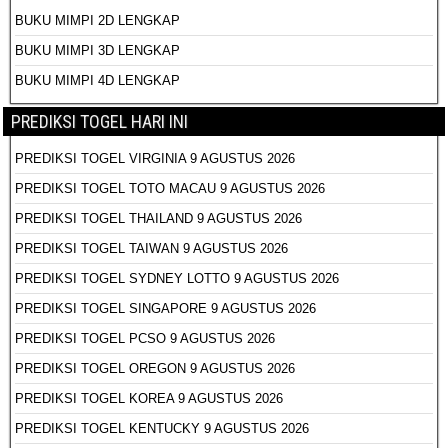
BUKU MIMPI 2D LENGKAP
BUKU MIMPI 3D LENGKAP
BUKU MIMPI 4D LENGKAP
PREDIKSI TOGEL HARI INI
PREDIKSI TOGEL VIRGINIA 9 AGUSTUS 2026
PREDIKSI TOGEL TOTO MACAU 9 AGUSTUS 2026
PREDIKSI TOGEL THAILAND 9 AGUSTUS 2026
PREDIKSI TOGEL TAIWAN 9 AGUSTUS 2026
PREDIKSI TOGEL SYDNEY LOTTO 9 AGUSTUS 2026
PREDIKSI TOGEL SINGAPORE 9 AGUSTUS 2026
PREDIKSI TOGEL PCSO 9 AGUSTUS 2026
PREDIKSI TOGEL OREGON 9 AGUSTUS 2026
PREDIKSI TOGEL KOREA 9 AGUSTUS 2026
PREDIKSI TOGEL KENTUCKY 9 AGUSTUS 2026