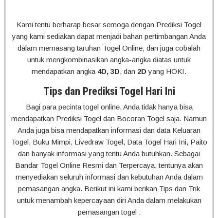
Kami tentu berharap besar semoga dengan Prediksi Togel
yang kami sediakan dapat menjadi bahan pertimbangan Anda
dalam memasang taruhan Togel Online, dan juga cobalah
untuk mengkombinasikan angka-angka diatas untuk
mendapatkan angka
4D, 3D
, dan
2D
yang HOKI.
Tips dan Prediksi Togel Hari Ini
Bagi para pecinta togel online, Anda tidak hanya bisa
mendapatkan Prediksi Togel dan Bocoran Togel saja. Namun
Anda juga bisa mendapatkan informasi dan data Keluaran
Togel, Buku Mimpi, Livedraw Togel, Data Togel Hari Ini, Paito
dan banyak informasi yang tentu Anda butuhkan. Sebagai
Bandar Togel Online Resmi dan Terpercaya, tentunya akan
menyediakan seluruh informasi dan kebutuhan Anda dalam
pemasangan angka. Berikut ini kami berikan Tips dan Trik
untuk menambah kepercayaan diri Anda dalam melakukan
pemasangan togel :