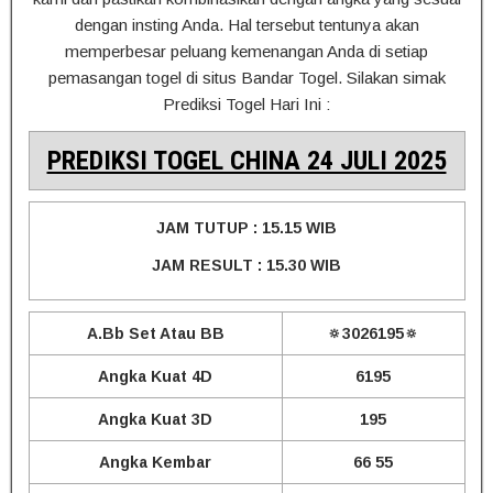
dengan insting Anda. Hal tersebut tentunya akan
memperbesar peluang kemenangan Anda di setiap
pemasangan togel di situs Bandar Togel. Silakan simak
Prediksi Togel Hari Ini :
PREDIKSI TOGEL CHINA 24 JULI 2025
JAM TUTUP : 15.15 WIB
JAM RESULT : 15.30 WIB
A.Bb Set Atau BB
🔅3026195🔅
Angka Kuat 4D
6195
Angka Kuat 3D
195
Angka Kembar
66 55