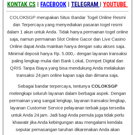
KONTAK CS
|
FACEBOOK
|
TELEGRAM
|
YOUTUBE
COLOKSGP merupakan Situs Bandar Togel Online Resmi
dan Terpercaya yang menyediakan pasaran togel resmi
dalam 1 akun untuk Anda. Tidak hanya permainan togel online
saja, namun permainan Slot Online Gacor dan Live Casino
Online dapat Anda mainkan hanya dengan satu akses saja.
Minimal deposit hanya Rp. 5.000,- dengan layanan transaksi
paling lengkap mulai dari Bank Lokal, Dompet Digital dan
QRIS Tanpa Biaya yang bisa mendukung Anda melakukan
transaksi 24 jam online kapan saja dan dimana saja.
Sebagai bandar terpercaya, tentunya
COLOKSGP
melengkapi seluruh layanan dalam berbagai aspek. Dengan
permainan yang sangat lengkap, layanan transaksi lengkap,
layanan Customer Service pelayanan terbaik juga tersedia
untuk Anda 24 jam. Jadi bagi Anda pemula juga tidak perlu
khawatir jika Anda kebingungan atau mengalami kendala
seputar pemasangan taruhan dikarenakan Anda akan