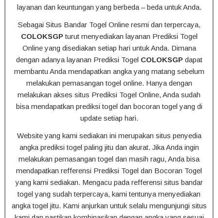
layanan dan keuntungan yang berbeda – beda untuk Anda.
Sebagai Situs Bandar Togel Online resmi dan terpercaya,
COLOKSGP
turut menyediakan layanan Prediksi Togel
Online yang disediakan setiap hari untuk Anda. Dimana
dengan adanya layanan Prediksi Togel
COLOKSGP
dapat
membantu Anda mendapatkan angka yang matang sebelum
melakukan pemasangan togel online. Hanya dengan
melakukan akses situs Prediksi Togel Online, Anda sudah
bisa mendapatkan prediksi togel dan bocoran togel yang di
update setiap hari.
Website yang kami sediakan ini merupakan situs penyedia
angka prediksi togel paling jitu dan akurat. Jika Anda ingin
melakukan pemasangan togel dan masih ragu, Anda bisa
mendapatkan refferensi Prediksi Togel dan Bocoran Togel
yang kami sediakan. Mengacu pada refferensi situs bandar
togel yang sudah terpercaya, kami tentunya menyediakan
angka togel jitu. Kami anjurkan untuk selalu mengunjungi situs
kami dan pastikan kombinasikan dengan angka yang sesuai