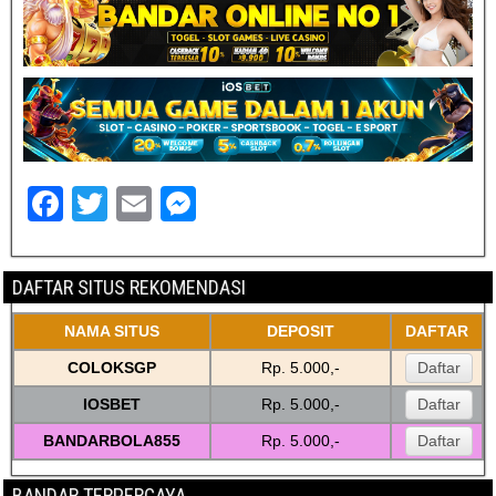
F
T
E
M
a
wi
m
e
c
tt
ail
ss
DAFTAR SITUS REKOMENDASI
e
er
e
NAMA SITUS
DEPOSIT
DAFTAR
b
n
COLOKSGP
Rp. 5.000,-
Daftar
o
g
IOSBET
Rp. 5.000,-
Daftar
o
er
BANDARBOLA855
k
Rp. 5.000,-
Daftar
BANDAR TERPERCAYA