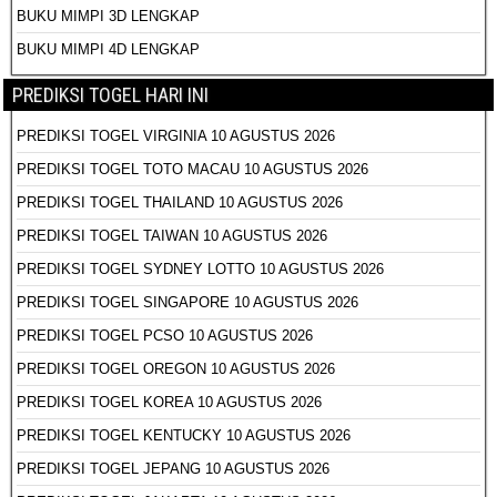
BUKU MIMPI 3D LENGKAP
BUKU MIMPI 4D LENGKAP
PREDIKSI TOGEL HARI INI
PREDIKSI TOGEL VIRGINIA 10 AGUSTUS 2026
PREDIKSI TOGEL TOTO MACAU 10 AGUSTUS 2026
PREDIKSI TOGEL THAILAND 10 AGUSTUS 2026
PREDIKSI TOGEL TAIWAN 10 AGUSTUS 2026
PREDIKSI TOGEL SYDNEY LOTTO 10 AGUSTUS 2026
PREDIKSI TOGEL SINGAPORE 10 AGUSTUS 2026
PREDIKSI TOGEL PCSO 10 AGUSTUS 2026
PREDIKSI TOGEL OREGON 10 AGUSTUS 2026
PREDIKSI TOGEL KOREA 10 AGUSTUS 2026
PREDIKSI TOGEL KENTUCKY 10 AGUSTUS 2026
PREDIKSI TOGEL JEPANG 10 AGUSTUS 2026