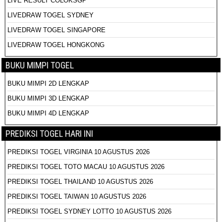
LIVE RESULT COLOKSGP
LIVEDRAW TOGEL SYDNEY
LIVEDRAW TOGEL SINGAPORE
LIVEDRAW TOGEL HONGKONG
BUKU MIMPI TOGEL
BUKU MIMPI 2D LENGKAP
BUKU MIMPI 3D LENGKAP
BUKU MIMPI 4D LENGKAP
PREDIKSI TOGEL HARI INI
PREDIKSI TOGEL VIRGINIA 10 AGUSTUS 2026
PREDIKSI TOGEL TOTO MACAU 10 AGUSTUS 2026
PREDIKSI TOGEL THAILAND 10 AGUSTUS 2026
PREDIKSI TOGEL TAIWAN 10 AGUSTUS 2026
PREDIKSI TOGEL SYDNEY LOTTO 10 AGUSTUS 2026