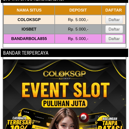
e
er
e
NAMA SITUS
DEPOSIT
DAFTAR
b
n
COLOKSGP
Rp. 5.000,-
Daftar
o
g
IOSBET
Rp. 5.000,-
Daftar
o
er
BANDARBOLA855
k
Rp. 5.000,-
Daftar
BANDAR TERPERCAYA