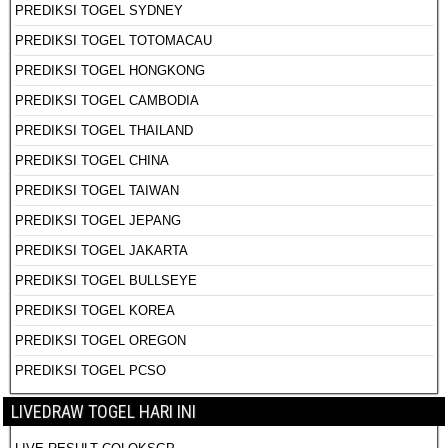
PREDIKSI TOGEL SYDNEY
PREDIKSI TOGEL TOTOMACAU
PREDIKSI TOGEL HONGKONG
PREDIKSI TOGEL CAMBODIA
PREDIKSI TOGEL THAILAND
PREDIKSI TOGEL CHINA
PREDIKSI TOGEL TAIWAN
PREDIKSI TOGEL JEPANG
PREDIKSI TOGEL JAKARTA
PREDIKSI TOGEL BULLSEYE
PREDIKSI TOGEL KOREA
PREDIKSI TOGEL OREGON
PREDIKSI TOGEL PCSO
LIVEDRAW TOGEL HARI INI