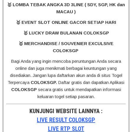
🥇 LOMBA TEBAK ANGKA 3D 3LINE ( SDY, SGP, HK dan
MACAU )
🥇 EVENT SLOT ONLINE GACOR SETIAP HARI
🥇 LUCKY DRAW BULANAN COLOKSGP
🥇 MERCHANDISE / SOUVENIER EXCULSIVE
COLOKSGP
Bagi Anda yang ingin mencoba peruntungan Anda secara
online dan juga menikmati berbagai keuntungan yang
disediakan. Jangan lupa daftarkan akun anda di situs Togel
Terpercaya
COLOKSGP.
Daftar gratis dan dapatkan Aplikasi
COLOKSGP
secara gratis untuk mendapatkan informasi
keluaran togel setiap pasaran.
KUNJUNGI WEBSITE LAINNYA :
LIVE RESULT COLOKSGP
LIVE RTP SLOT