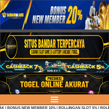
K | BONUS NEW MEMBER 10% | ROLLINGAN SLOT 5% | ROLING