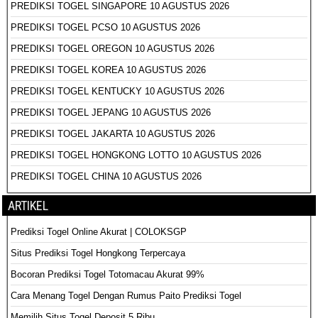
PREDIKSI TOGEL SINGAPORE 10 AGUSTUS 2026
PREDIKSI TOGEL PCSO 10 AGUSTUS 2026
PREDIKSI TOGEL OREGON 10 AGUSTUS 2026
PREDIKSI TOGEL KOREA 10 AGUSTUS 2026
PREDIKSI TOGEL KENTUCKY 10 AGUSTUS 2026
PREDIKSI TOGEL JEPANG 10 AGUSTUS 2026
PREDIKSI TOGEL JAKARTA 10 AGUSTUS 2026
PREDIKSI TOGEL HONGKONG LOTTO 10 AGUSTUS 2026
PREDIKSI TOGEL CHINA 10 AGUSTUS 2026
ARTIKEL
Prediksi Togel Online Akurat | COLOKSGP
Situs Prediksi Togel Hongkong Terpercaya
Bocoran Prediksi Togel Totomacau Akurat 99%
Cara Menang Togel Dengan Rumus Paito Prediksi Togel
Memilih Situs Togel Deposit 5 Ribu