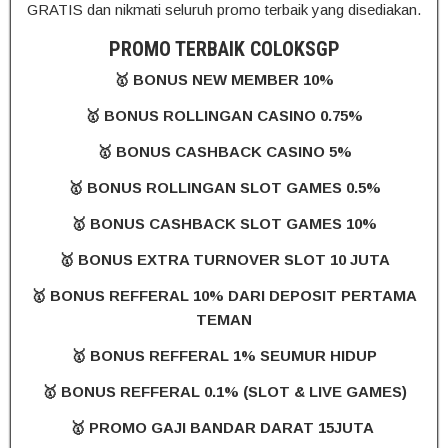
GRATIS dan nikmati seluruh promo terbaik yang disediakan.
PROMO TERBAIK COLOKSGP
🥇 BONUS NEW MEMBER 10%
🥇 BONUS ROLLINGAN CASINO 0.75%
🥇 BONUS CASHBACK CASINO 5%
🥇 BONUS ROLLINGAN SLOT GAMES 0.5%
🥇 BONUS CASHBACK SLOT GAMES 10%
🥇 BONUS EXTRA TURNOVER SLOT 10 JUTA
🥇 BONUS REFFERAL 10% DARI DEPOSIT PERTAMA
TEMAN
🥇 BONUS REFFERAL 1% SEUMUR HIDUP
🥇 BONUS REFFERAL 0.1% (SLOT & LIVE GAMES)
🥇 PROMO GAJI BANDAR DARAT 15JUTA