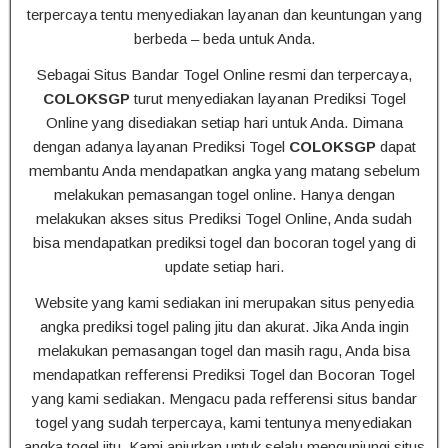
terpercaya tentu menyediakan layanan dan keuntungan yang
berbeda – beda untuk Anda.
Sebagai Situs Bandar Togel Online resmi dan terpercaya,
COLOKSGP
turut menyediakan layanan Prediksi Togel
Online yang disediakan setiap hari untuk Anda. Dimana
dengan adanya layanan Prediksi Togel
COLOKSGP
dapat
membantu Anda mendapatkan angka yang matang sebelum
melakukan pemasangan togel online. Hanya dengan
melakukan akses situs Prediksi Togel Online, Anda sudah
bisa mendapatkan prediksi togel dan bocoran togel yang di
update setiap hari.
Website yang kami sediakan ini merupakan situs penyedia
angka prediksi togel paling jitu dan akurat. Jika Anda ingin
melakukan pemasangan togel dan masih ragu, Anda bisa
mendapatkan refferensi Prediksi Togel dan Bocoran Togel
yang kami sediakan. Mengacu pada refferensi situs bandar
togel yang sudah terpercaya, kami tentunya menyediakan
angka togel jitu. Kami anjurkan untuk selalu mengunjungi situs