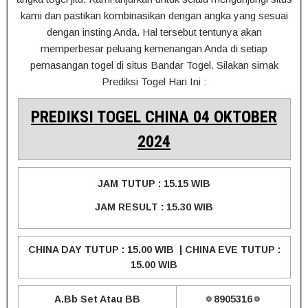
kami dan pastikan kombinasikan dengan angka yang sesuai
dengan insting Anda. Hal tersebut tentunya akan
memperbesar peluang kemenangan Anda di setiap
pemasangan togel di situs Bandar Togel. Silakan simak
Prediksi Togel Hari Ini :
PREDIKSI TOGEL CHINA 04 OKTOBER
2024
JAM TUTUP : 15.15 WIB
JAM RESULT : 15.30 WIB
CHINA DAY TUTUP :
15.00 WIB
| CHINA EVE TUTUP :
15.00 WIB
A.Bb Set Atau BB
🔅8905316🔅