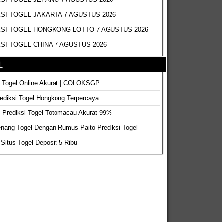
SI TOGEL JAKARTA 7 AGUSTUS 2026
KSI TOGEL HONGKONG LOTTO 7 AGUSTUS 2026
SI TOGEL CHINA 7 AGUSTUS 2026
L
i Togel Online Akurat | COLOKSGP
rediksi Togel Hongkong Terpercaya
 Prediksi Togel Totomacau Akurat 99%
nang Togel Dengan Rumus Paito Prediksi Togel
 Situs Togel Deposit 5 Ribu