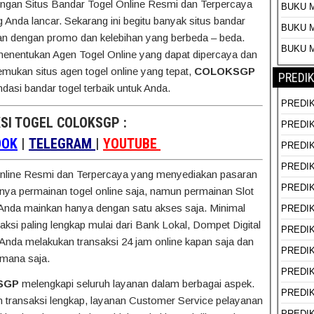
dengan Situs Bandar Togel Online Resmi dan Terpercaya
BUKU 
Anda lancar. Sekarang ini begitu banyak situs bandar
BUKU 
an dengan promo dan kelebihan yang berbeda – beda.
BUKU 
 menentukan Agen Togel Online yang dapat dipercaya dan
ukan situs agen togel online yang tepat,
COLOKSGP
PREDIK
dasi bandar togel terbaik untuk Anda.
PREDIK
SI TOGEL COLOKSGP :
PREDIK
OOK
|
TELEGRAM
|
YOUTUBE
PREDIK
PREDIK
ine Resmi dan Terpercaya yang menyediakan pasaran
PREDIK
anya permainan togel online saja, namun permainan Slot
 Anda mainkan hanya dengan satu akses saja. Minimal
PREDIK
ksi paling lengkap mulai dari Bank Lokal, Dompet Digital
PREDIK
nda melakukan transaksi 24 jam online kapan saja dan
PREDIK
imana saja.
PREDIK
SGP
melengkapi seluruh layanan dalam berbagai aspek.
PREDIK
 transaksi lengkap, layanan Customer Service pelayanan
PREDIK