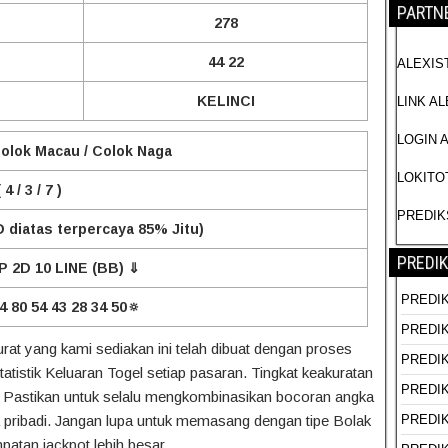
PARTN
278
44 22
ALEXIS
KELINCI
LINK A
LOGIN 
olok Macau / Colok Naga
LOKITO
( 4 / 3 / 7 )
PREDIK
D diatas terpercaya 85% Jitu)
PREDIK
 2D 10 LINE (BB) ⇓
PREDI
4 80 54 43 28 34 50🔅
PREDI
rat yang kami sediakan ini telah dibuat dengan proses
PREDI
atistik Keluaran Togel setiap pasaran. Tingkat keakuratan
PREDI
 Pastikan untuk selalu mengkombinasikan bocoran angka
PREDIK
pribadi. Jangan lupa untuk memasang dengan tipe Bolak
patan jackpot lebih besar.