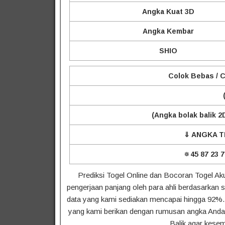
Angka Kuat 3D
Angka Kembar
SHIO
Colok Bebas / C
(Angka bolak balik 2
⇓ ANGKA TP
🔅45 87 23 7
Prediksi Togel Online dan Bocoran Togel Aku
pengerjaan panjang oleh para ahli berdasarkan st
data yang kami sediakan mencapai hingga 92%.
yang kami berikan dengan rumusan angka Anda 
Balik agar kesem