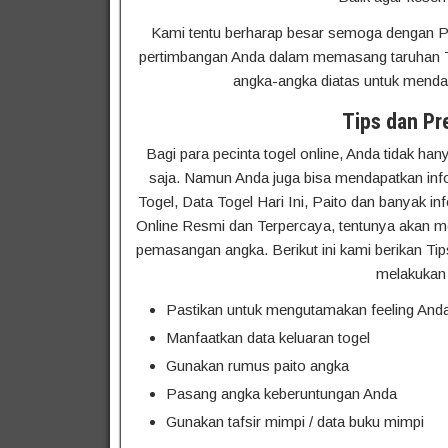
Kami tentu berharap besar semoga dengan Pr
pertimbangan Anda dalam memasang taruhan T
angka-angka diatas untuk mend
Tips dan Pre
Bagi para pecinta togel online, Anda tidak h
saja. Namun Anda juga bisa mendapatkan inf
Togel, Data Togel Hari Ini, Paito dan banyak i
Online Resmi dan Terpercaya, tentunya akan m
pemasangan angka. Berikut ini kami berikan Ti
melakukan
Pastikan untuk mengutamakan feeling Anda
Manfaatkan data keluaran togel
Gunakan rumus paito angka
Pasang angka keberuntungan Anda
Gunakan tafsir mimpi / data buku mimpi