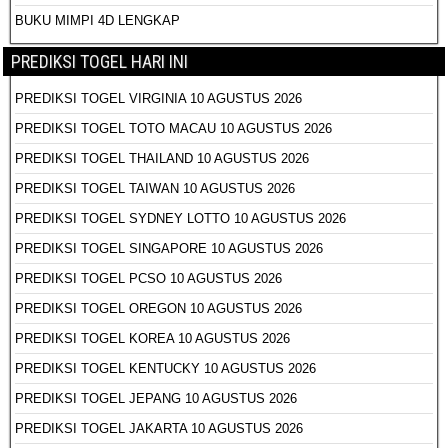
BUKU MIMPI 4D LENGKAP
PREDIKSI TOGEL HARI INI
PREDIKSI TOGEL VIRGINIA 10 AGUSTUS 2026
PREDIKSI TOGEL TOTO MACAU 10 AGUSTUS 2026
PREDIKSI TOGEL THAILAND 10 AGUSTUS 2026
PREDIKSI TOGEL TAIWAN 10 AGUSTUS 2026
PREDIKSI TOGEL SYDNEY LOTTO 10 AGUSTUS 2026
PREDIKSI TOGEL SINGAPORE 10 AGUSTUS 2026
PREDIKSI TOGEL PCSO 10 AGUSTUS 2026
PREDIKSI TOGEL OREGON 10 AGUSTUS 2026
PREDIKSI TOGEL KOREA 10 AGUSTUS 2026
PREDIKSI TOGEL KENTUCKY 10 AGUSTUS 2026
PREDIKSI TOGEL JEPANG 10 AGUSTUS 2026
PREDIKSI TOGEL JAKARTA 10 AGUSTUS 2026