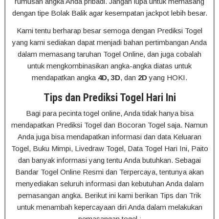
rumusan angka Anda pribadi. Jangan lupa untuk memasang
dengan tipe Bolak Balik agar kesempatan jackpot lebih besar.
Kami tentu berharap besar semoga dengan Prediksi Togel
yang kami sediakan dapat menjadi bahan pertimbangan Anda
dalam memasang taruhan Togel Online, dan juga cobalah
untuk mengkombinasikan angka-angka diatas untuk
mendapatkan angka
4D, 3D
, dan
2D
yang HOKI.
Tips dan Prediksi Togel Hari Ini
Bagi para pecinta togel online, Anda tidak hanya bisa
mendapatkan Prediksi Togel dan Bocoran Togel saja. Namun
Anda juga bisa mendapatkan informasi dan data Keluaran
Togel, Buku Mimpi, Livedraw Togel, Data Togel Hari Ini, Paito
dan banyak informasi yang tentu Anda butuhkan. Sebagai
Bandar Togel Online Resmi dan Terpercaya, tentunya akan
menyediakan seluruh informasi dan kebutuhan Anda dalam
pemasangan angka. Berikut ini kami berikan Tips dan Trik
untuk menambah kepercayaan diri Anda dalam melakukan
pemasangan togel :