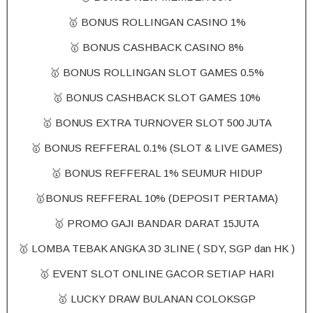
🥇 BONUS ROLLINGAN CASINO 1%
🥇 BONUS CASHBACK CASINO 8%
🥇 BONUS ROLLINGAN SLOT GAMES 0.5%
🥇 BONUS CASHBACK SLOT GAMES 10%
🥇 BONUS EXTRA TURNOVER SLOT 500 JUTA
🥇 BONUS REFFERAL 0.1% (SLOT & LIVE GAMES)
🥇 BONUS REFFERAL 1% SEUMUR HIDUP
🥇BONUS REFFERAL 10% (DEPOSIT PERTAMA)
🥇 PROMO GAJI BANDAR DARAT 15JUTA
🥇 LOMBA TEBAK ANGKA 3D 3LINE ( SDY, SGP dan HK )
🥇 EVENT SLOT ONLINE GACOR SETIAP HARI
🥇 LUCKY DRAW BULANAN COLOKSGP