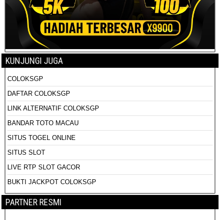
KUNJUNGI JUGA
COLOKSGP
DAFTAR COLOKSGP
LINK ALTERNATIF COLOKSGP
BANDAR TOTO MACAU
SITUS TOGEL ONLINE
SITUS SLOT
LIVE RTP SLOT GACOR
BUKTI JACKPOT COLOKSGP
PARTNER RESMI