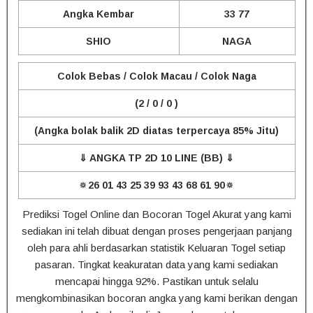
Angka Kembar
33 77
SHIO
NAGA
Colok Bebas / Colok Macau / Colok Naga
(2 / 0 / 0 )
(Angka bolak balik 2D diatas terpercaya 85% Jitu)
⇓ ANGKA TP 2D 10 LINE (BB) ⇓
🔅26 01 43 25 39 93 43 68 61 90🔅
Prediksi Togel Online dan Bocoran Togel Akurat yang kami
sediakan ini telah dibuat dengan proses pengerjaan panjang
oleh para ahli berdasarkan statistik Keluaran Togel setiap
pasaran. Tingkat keakuratan data yang kami sediakan
mencapai hingga 92%. Pastikan untuk selalu
mengkombinasikan bocoran angka yang kami berikan dengan