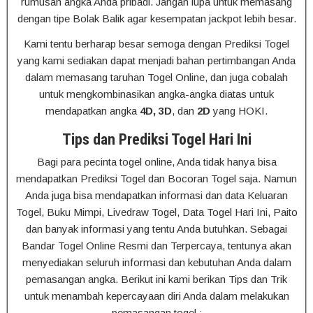
rumusan angka Anda pribadi. Jangan lupa untuk memasang
dengan tipe Bolak Balik agar kesempatan jackpot lebih besar.
Kami tentu berharap besar semoga dengan Prediksi Togel
yang kami sediakan dapat menjadi bahan pertimbangan Anda
dalam memasang taruhan Togel Online, dan juga cobalah
untuk mengkombinasikan angka-angka diatas untuk
mendapatkan angka
4D, 3D
, dan
2D
yang HOKI.
Tips dan Prediksi Togel Hari Ini
Bagi para pecinta togel online, Anda tidak hanya bisa
mendapatkan Prediksi Togel dan Bocoran Togel saja. Namun
Anda juga bisa mendapatkan informasi dan data Keluaran
Togel, Buku Mimpi, Livedraw Togel, Data Togel Hari Ini, Paito
dan banyak informasi yang tentu Anda butuhkan. Sebagai
Bandar Togel Online Resmi dan Terpercaya, tentunya akan
menyediakan seluruh informasi dan kebutuhan Anda dalam
pemasangan angka. Berikut ini kami berikan Tips dan Trik
untuk menambah kepercayaan diri Anda dalam melakukan
pemasangan togel :