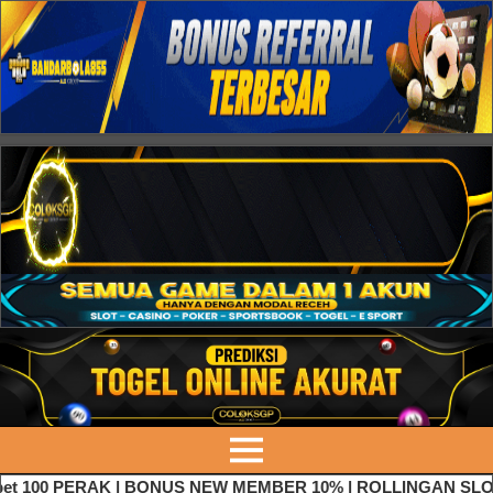
et 100 PERAK | BONUS NEW MEMBER 10% | ROLLINGAN SLOT 