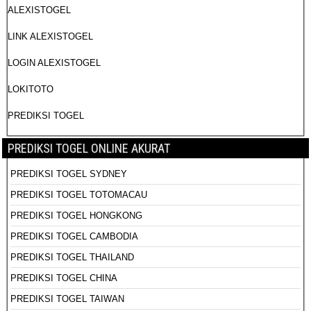
ALEXISTOGEL
LINK ALEXISTOGEL
LOGIN ALEXISTOGEL
LOKITOTO
PREDIKSI TOGEL
PREDIKSI TOGEL ONLINE AKURAT
PREDIKSI TOGEL SYDNEY
PREDIKSI TOGEL TOTOMACAU
PREDIKSI TOGEL HONGKONG
PREDIKSI TOGEL CAMBODIA
PREDIKSI TOGEL THAILAND
PREDIKSI TOGEL CHINA
PREDIKSI TOGEL TAIWAN