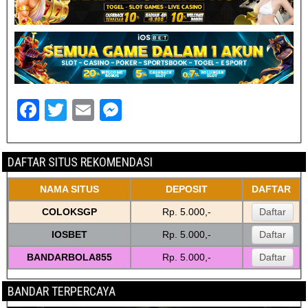
F
T
E
M
a
wi
m
e
c
tt
ail
ss
DAFTAR SITUS REKOMENDASI
e
er
e
NAMA SITUS
DEPOSIT
DAFTAR
b
n
COLOKSGP
Rp. 5.000,-
Daftar
o
g
IOSBET
Rp. 5.000,-
Daftar
o
er
BANDARBOLA855
k
Rp. 5.000,-
Daftar
BANDAR TERPERCAYA