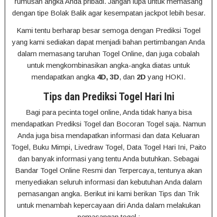
rumusan angka Anda pribadi. Jangan lupa untuk memasang
dengan tipe Bolak Balik agar kesempatan jackpot lebih besar.
Kami tentu berharap besar semoga dengan Prediksi Togel
yang kami sediakan dapat menjadi bahan pertimbangan Anda
dalam memasang taruhan Togel Online, dan juga cobalah
untuk mengkombinasikan angka-angka diatas untuk
mendapatkan angka
4D, 3D
, dan
2D
yang HOKI.
Tips dan Prediksi Togel Hari Ini
Bagi para pecinta togel online, Anda tidak hanya bisa
mendapatkan Prediksi Togel dan Bocoran Togel saja. Namun
Anda juga bisa mendapatkan informasi dan data Keluaran
Togel, Buku Mimpi, Livedraw Togel, Data Togel Hari Ini, Paito
dan banyak informasi yang tentu Anda butuhkan. Sebagai
Bandar Togel Online Resmi dan Terpercaya, tentunya akan
menyediakan seluruh informasi dan kebutuhan Anda dalam
pemasangan angka. Berikut ini kami berikan Tips dan Trik
untuk menambah kepercayaan diri Anda dalam melakukan
pemasangan togel :