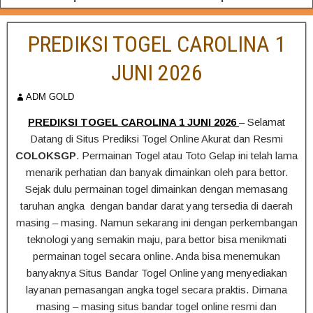
PREDIKSI TOGEL CAROLINA 1
JUNI 2026
ADM GOLD
PREDIKSI TOGEL CAROLINA 1 JUNI 2026
– Selamat
Datang di Situs Prediksi Togel Online Akurat dan Resmi
COLOKSGP
. Permainan Togel atau Toto Gelap ini telah lama
menarik perhatian dan banyak dimainkan oleh para bettor.
Sejak dulu permainan togel dimainkan dengan memasang
taruhan angka dengan bandar darat yang tersedia di daerah
masing – masing. Namun sekarang ini dengan perkembangan
teknologi yang semakin maju, para bettor bisa menikmati
permainan togel secara online. Anda bisa menemukan
banyaknya Situs Bandar Togel Online yang menyediakan
layanan pemasangan angka togel secara praktis. Dimana
masing – masing situs bandar togel online resmi dan