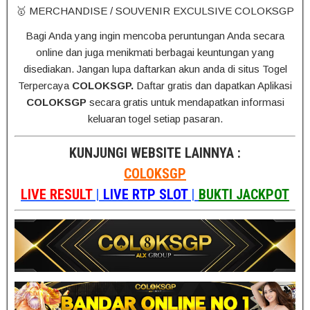
🥇 MERCHANDISE / SOUVENIR EXCULSIVE COLOKSGP
Bagi Anda yang ingin mencoba peruntungan Anda secara
online dan juga menikmati berbagai keuntungan yang
disediakan. Jangan lupa daftarkan akun anda di situs Togel
Terpercaya
COLOKSGP.
Daftar gratis dan dapatkan Aplikasi
COLOKSGP
secara gratis untuk mendapatkan informasi
keluaran togel setiap pasaran.
KUNJUNGI WEBSITE LAINNYA :
COLOKSGP
LIVE RESULT
|
LIVE RTP SLOT
|
BUKTI JACKPOT