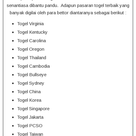
senantiasa dibantu pandu. Adapun pasaran togel terbaik yang
banyak digilai oleh para bettor diantaranya sebagai berikut :
Togel Virginia
Togel Kentucky
Togel Carolina
Togel Oregon
Togel Thailand
Togel Cambodia
Togel Bullseye
Togel Sydney
Togel China
Togel Korea
Togel Singapore
Togel Jakarta
Togel PCSO
Togel Taiwan