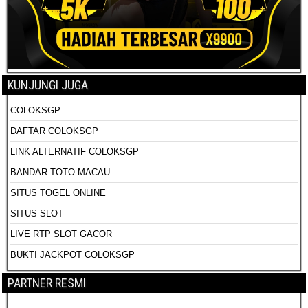
KUNJUNGI JUGA
COLOKSGP
DAFTAR COLOKSGP
LINK ALTERNATIF COLOKSGP
BANDAR TOTO MACAU
SITUS TOGEL ONLINE
SITUS SLOT
LIVE RTP SLOT GACOR
BUKTI JACKPOT COLOKSGP
PARTNER RESMI