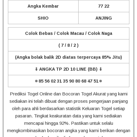
Angka Kembar
77 22
SHIO
ANJING
Colok Bebas / Colok Macau / Colok Naga
( 7 / 8 / 2 )
(Angka bolak balik 2D diatas terpercaya 85% Jitu)
⇓ ANGKA TP 2D 10 LINE (BB) ⇓
🔅85 56 02 31 35 90 80 68 47 51🔅
Prediksi Togel Online dan Bocoran Togel Akurat yang kami
sediakan ini telah dibuat dengan proses pengerjaan panjang
oleh para ahli berdasarkan statistik Keluaran Togel setiap
pasaran. Tingkat keakuratan data yang kami sediakan
mencapai hingga 92%. Pastikan untuk selalu
mengkombinasikan bocoran angka yang kami berikan dengan