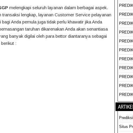
PREDIK
SGP
melengkapi seluruh layanan dalam berbagai aspek.
 transaksi lengkap, layanan Customer Service pelayanan
PREDIK
i bagi Anda pemula juga tidak perlu khawatir jika Anda
PREDIK
 pemasangan taruhan dikarenakan Anda akan senantiasa
PREDIK
ang banyak digilai oleh para bettor diantaranya sebagai
PREDIK
berikut :
PREDIK
PREDIK
PREDIK
PREDIK
PREDI
PREDIK
ARTIKE
Prediks
Situs P