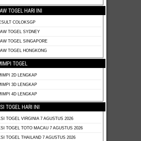
AW TOGEL HARI INI
RESULT COLOKSGP
RAW TOGEL SYDNEY
RAW TOGEL SINGAPORE
RAW TOGEL HONGKONG
MIMPI TOGEL
MIMPI 2D LENGKAP
MIMPI 3D LENGKAP
MIMPI 4D LENGKAP
SI TOGEL HARI INI
SI TOGEL VIRGINIA 7 AGUSTUS 2026
SI TOGEL TOTO MACAU 7 AGUSTUS 2026
SI TOGEL THAILAND 7 AGUSTUS 2026