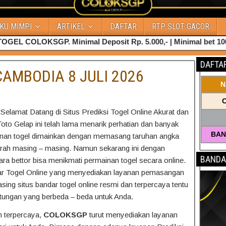
KU MIMPI
ARTIKEL
DAFTAR
RTP SLOT GACOR
SGP. Minimal Deposit Rp. 5.000,- | Minimal bet 100 P
DAFTA
CAMBODIA 8 JULI 2026
N
 Selamat Datang di Situs Prediksi Togel Online Akurat dan
oto Gelap ini telah lama menarik perhatian dan banyak
BAN
mainan togel dimainkan dengan memasang taruhan angka
aerah masing – masing. Namun sekarang ini dengan
BANDA
a bettor bisa menikmati permainan togel secara online.
r Togel Online yang menyediakan layanan pemasangan
ing situs bandar togel online resmi dan terpercaya tentu
tungan yang berbeda – beda untuk Anda.
n terpercaya,
COLOKSGP
turut menyediakan layanan