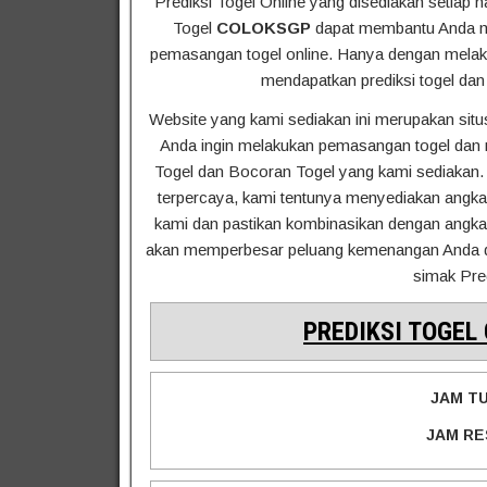
Prediksi Togel Online yang disediakan setiap 
Togel
COLOKSGP
dapat membantu Anda m
pemasangan togel online. Hanya dengan melaku
mendapatkan prediksi togel dan 
Website yang kami sediakan ini merupakan situs p
Anda ingin melakukan pemasangan togel dan m
Togel dan Bocoran Togel yang kami sediakan. 
terpercaya, kami tentunya menyediakan angka t
kami dan pastikan kombinasikan dengan angka 
akan memperbesar peluang kemenangan Anda di 
simak Pred
PREDIKSI TOGEL
JAM TU
JAM RES