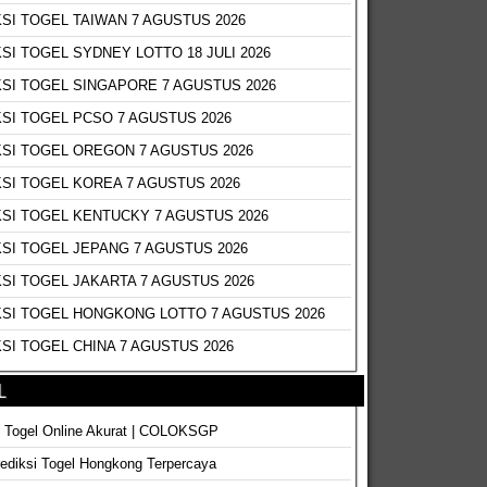
SI TOGEL TAIWAN 7 AGUSTUS 2026
SI TOGEL SYDNEY LOTTO 18 JULI 2026
SI TOGEL SINGAPORE 7 AGUSTUS 2026
SI TOGEL PCSO 7 AGUSTUS 2026
SI TOGEL OREGON 7 AGUSTUS 2026
SI TOGEL KOREA 7 AGUSTUS 2026
SI TOGEL KENTUCKY 7 AGUSTUS 2026
SI TOGEL JEPANG 7 AGUSTUS 2026
SI TOGEL JAKARTA 7 AGUSTUS 2026
KSI TOGEL HONGKONG LOTTO 7 AGUSTUS 2026
SI TOGEL CHINA 7 AGUSTUS 2026
L
i Togel Online Akurat | COLOKSGP
rediksi Togel Hongkong Terpercaya