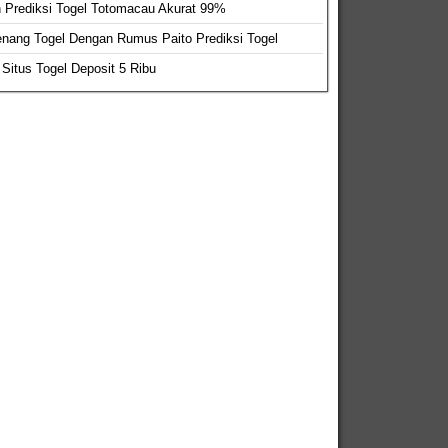
 Prediksi Togel Totomacau Akurat 99%
nang Togel Dengan Rumus Paito Prediksi Togel
 Situs Togel Deposit 5 Ribu