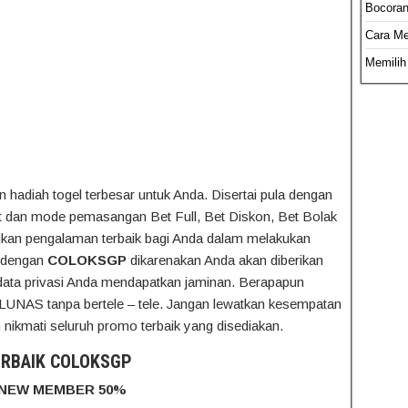
Bocoran
Cara Me
Memilih
 hadiah togel terbesar untuk Anda. Disertai pula dengan
it dan mode pemasangan Bet Full, Bet Diskon, Bet Bolak
ikan pengalaman terbaik bagi Anda dalam melakukan
g dengan
COLOKSGP
dikarenakan Anda akan diberikan
data privasi Anda mendapatkan jaminan. Berapapun
 LUNAS tanpa bertele – tele. Jangan lewatkan kesempatan
nikmati seluruh promo terbaik yang disediakan.
RBAIK COLOKSGP
 NEW MEMBER 50%