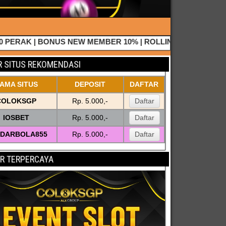
ERAK | BONUS NEW MEMBER 10% | ROLLINGAN SLOT 5% | ROL
R SITUS REKOMENDASI
AMA SITUS
DEPOSIT
DAFTAR
COLOKSGP
Rp. 5.000,-
Daftar
IOSBET
Rp. 5.000,-
Daftar
DARBOLA855
Rp. 5.000,-
Daftar
R TERPERCAYA