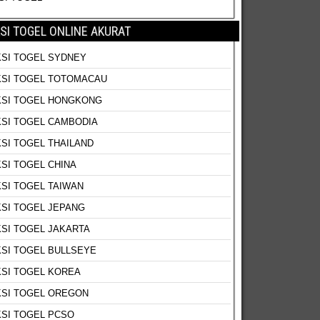
SI TOGEL ONLINE AKURAT
KSI TOGEL SYDNEY
KSI TOGEL TOTOMACAU
KSI TOGEL HONGKONG
KSI TOGEL CAMBODIA
SI TOGEL THAILAND
SI TOGEL CHINA
SI TOGEL TAIWAN
KSI TOGEL JEPANG
KSI TOGEL JAKARTA
KSI TOGEL BULLSEYE
KSI TOGEL KOREA
KSI TOGEL OREGON
KSI TOGEL PCSO