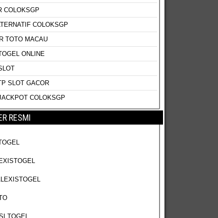
R COLOKSGP
LTERNATIF COLOKSGP
R TOTO MACAU
TOGEL ONLINE
SLOT
TP SLOT GACOR
 JACKPOT COLOKSGP
ER RESMI
TOGEL
LEXISTOGEL
ALEXISTOGEL
TO
SI TOGEL