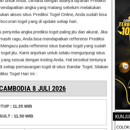
hari untuk Anda. Dimana dengan adanya layanan Prediksi
endapatkan angka yang matang sebelum melakukan
kan akses situs Prediksi Togel Online, Anda sudah bisa
bocoran togel yang di update setiap hari.
enyedia angka prediksi togel paling jitu dan akurat. Jika
asih ragu, Anda bisa mendapatkan refferensi Prediksi
Mengacu pada refferensi situs bandar togel yang sudah
ogel jitu. Kami anjurkan untuk selalu mengunjungi situs
yang sesuai dengan insting Anda. Hal tersebut tentunya
setiap pemasangan togel di situs Bandar Togel. Silakan
iksi Togel Hari Ini :
 CAMBODIA 8 JULI 2026
TUP : 11.35 WIB
KUNJU
ULT : 11.50 WIB
COLOK