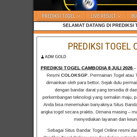
PREDIKSI TOGEL
LIVE RESULT
BU
SELAMAT DATANG DI PREDIKSI TOGEL COLOK
PREDIKSI TOGEL 
ADM GOLD
PREDIKSI TOGEL CAMBODIA 8 JULI 2026
–
Resmi
COLOKSGP
. Permainan Togel atau T
dimainkan oleh para bettor. Sejak dulu per
dengan bandar darat yang tersedia di d
perkembangan teknologi yang semakin maju, par
Anda bisa menemukan banyaknya Situs Banda
angka togel secara praktis. Dimana masing – mas
menyediakan layanan dan keun
Sebagai Situs Bandar Togel Online resmi da