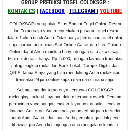
GROUP PREDIKSI TOGEL COLOKSGP :
KONTAK CS
|
FACEBOOK
|
TELEGRAM
|
YOUTUBE
COLOKSGP merupakan Situs Bandar Togel Online Resmi
dan Terpercaya yang menyediakan pasaran togel resmi
dalam 1 akun untuk Anda. Tidak hanya permainan togel online
saja, namun permainan Slot Online Gacor dan Live Casino
Online dapat Anda mainkan hanya dengan satu akses saja.
Minimal deposit hanya Rp. 5.000,- dengan layanan transaksi
paling lengkap mulai dari Bank Lokal, Dompet Digital dan
QRIS Tanpa Biaya yang bisa mendukung Anda melakukan
transaksi 24 jam online kapan saja dan dimana saja.
Sebagai bandar terpercaya, tentunya
COLOKSGP
melengkapi seluruh layanan dalam berbagai aspek. Dengan
permainan yang sangat lengkap, layanan transaksi lengkap,
layanan Customer Service pelayanan terbaik juga tersedia
untuk Anda 24 jam. Jadi bagi Anda pemula juga tidak perlu
khawatir jika Anda kebingungan atau mengalami kendala