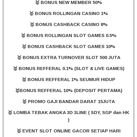
🥇 BONUS NEW MEMBER 50%
🥇 BONUS ROLLINGAN CASINO 1%
🥇 BONUS CASHBACK CASINO 8%
🥇 BONUS ROLLINGAN SLOT GAMES 0.5%
🥇 BONUS CASHBACK SLOT GAMES 10%
🥇 BONUS EXTRA TURNOVER SLOT 500 JUTA
🥇 BONUS REFFERAL 0.1% (SLOT & LIVE GAMES)
🥇 BONUS REFFERAL 1% SEUMUR HIDUP
🥇BONUS REFFERAL 10% (DEPOSIT PERTAMA)
🥇 PROMO GAJI BANDAR DARAT 15JUTA
🥇 LOMBA TEBAK ANGKA 3D 3LINE ( SDY, SGP dan HK
)
🥇 EVENT SLOT ONLINE GACOR SETIAP HARI