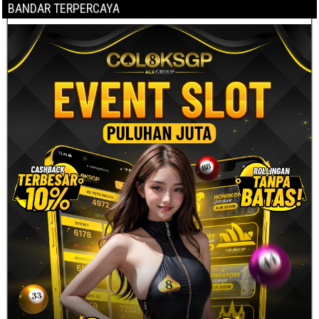
BANDAR TERPERCAYA