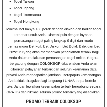
Togel Taiwan
Togel Jepang
Togel Totomacau
Togel Hongkong
Minimal bet hanya 100 perak dengan diskon dan hadiah togel
terbesar untuk Anda. Disertai pula dengan layanan
pemasangan togel paling lengkap 9 digit dan mode
pemasangan Bet Full, Bet Diskon, Bet Bolak Balik dan Bet
Prize123 yang akan memberikan pengalaman terbaik bagi
Anda dalam melakukan pemasangan togel online. Segera
bergabung dengan
COLOKSGP
dikarenakan Anda akan
diberikan pelayanan terbaik dan seluruh keamanan data
privasi Anda mendapatkan jaminan. Berapapun kemenangan
Anda tidak diragukan lagi langsung LUNAS tanpa bertele –
tele. Jangan lewatkan kesempatan terbaik bergabung secara
GRATIS dan nikmati seluruh promo terbaik yang disediakan.
PROMO TERBAIK COLOKSGP