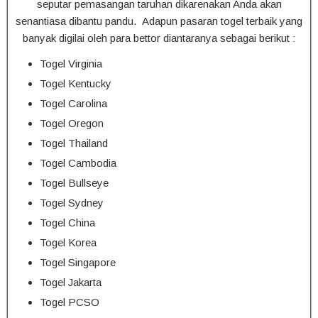
seputar pemasangan taruhan dikarenakan Anda akan
senantiasa dibantu pandu. Adapun pasaran togel terbaik yang
banyak digilai oleh para bettor diantaranya sebagai berikut :
Togel Virginia
Togel Kentucky
Togel Carolina
Togel Oregon
Togel Thailand
Togel Cambodia
Togel Bullseye
Togel Sydney
Togel China
Togel Korea
Togel Singapore
Togel Jakarta
Togel PCSO