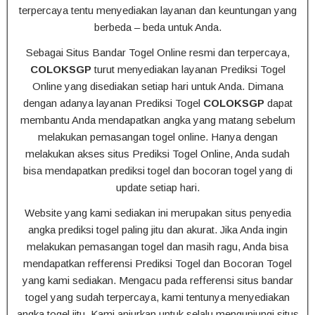
terpercaya tentu menyediakan layanan dan keuntungan yang
berbeda – beda untuk Anda.
Sebagai Situs Bandar Togel Online resmi dan terpercaya,
COLOKSGP
turut menyediakan layanan Prediksi Togel
Online yang disediakan setiap hari untuk Anda. Dimana
dengan adanya layanan Prediksi Togel
COLOKSGP
dapat
membantu Anda mendapatkan angka yang matang sebelum
melakukan pemasangan togel online. Hanya dengan
melakukan akses situs Prediksi Togel Online, Anda sudah
bisa mendapatkan prediksi togel dan bocoran togel yang di
update setiap hari.
Website yang kami sediakan ini merupakan situs penyedia
angka prediksi togel paling jitu dan akurat. Jika Anda ingin
melakukan pemasangan togel dan masih ragu, Anda bisa
mendapatkan refferensi Prediksi Togel dan Bocoran Togel
yang kami sediakan. Mengacu pada refferensi situs bandar
togel yang sudah terpercaya, kami tentunya menyediakan
angka togel jitu. Kami anjurkan untuk selalu mengunjungi situs