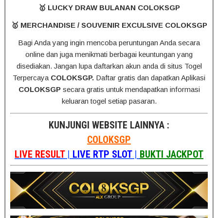
🥇 LUCKY DRAW BULANAN COLOKSGP
🥇 MERCHANDISE / SOUVENIR EXCULSIVE COLOKSGP
Bagi Anda yang ingin mencoba peruntungan Anda secara
online dan juga menikmati berbagai keuntungan yang
disediakan. Jangan lupa daftarkan akun anda di situs Togel
Terpercaya
COLOKSGP.
Daftar gratis dan dapatkan Aplikasi
COLOKSGP
secara gratis untuk mendapatkan informasi
keluaran togel setiap pasaran.
KUNJUNGI WEBSITE LAINNYA :
COLOKSGP
LIVE RESULT
|
LIVE RTP SLOT
|
BUKTI JACKPOT