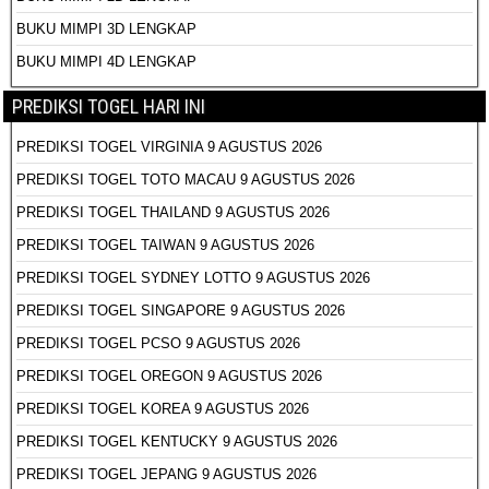
BUKU MIMPI 3D LENGKAP
BUKU MIMPI 4D LENGKAP
PREDIKSI TOGEL HARI INI
PREDIKSI TOGEL VIRGINIA 9 AGUSTUS 2026
PREDIKSI TOGEL TOTO MACAU 9 AGUSTUS 2026
PREDIKSI TOGEL THAILAND 9 AGUSTUS 2026
PREDIKSI TOGEL TAIWAN 9 AGUSTUS 2026
PREDIKSI TOGEL SYDNEY LOTTO 9 AGUSTUS 2026
PREDIKSI TOGEL SINGAPORE 9 AGUSTUS 2026
PREDIKSI TOGEL PCSO 9 AGUSTUS 2026
PREDIKSI TOGEL OREGON 9 AGUSTUS 2026
PREDIKSI TOGEL KOREA 9 AGUSTUS 2026
PREDIKSI TOGEL KENTUCKY 9 AGUSTUS 2026
PREDIKSI TOGEL JEPANG 9 AGUSTUS 2026