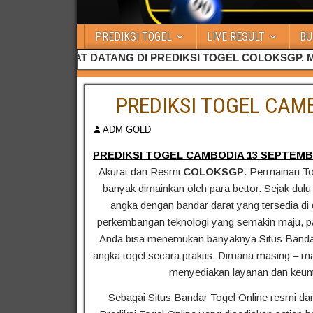
PREDIKSI TOGEL
LIVE RESULT
BU
AMAT DATANG DI PREDIKSI TOGEL COLOKSGP. Minimal Depos
PREDIKSI TOGEL CAM
ADM GOLD
PREDIKSI TOGEL CAMBODIA 13 SEPTEMB
Akurat dan Resmi
COLOKSGP
. Permainan To
banyak dimainkan oleh para bettor. Sejak du
angka dengan bandar darat yang tersedia d
perkembangan teknologi yang semakin maju, par
Anda bisa menemukan banyaknya Situs Banda
angka togel secara praktis. Dimana masing – mas
menyediakan layanan dan keun
Sebagai Situs Bandar Togel Online resmi da