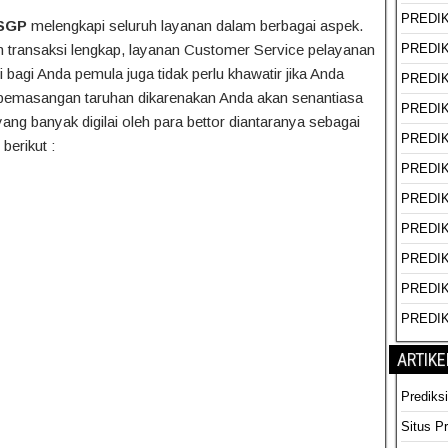
PREDIK
SGP
melengkapi seluruh layanan dalam berbagai aspek.
 transaksi lengkap, layanan Customer Service pelayanan
PREDIK
i bagi Anda pemula juga tidak perlu khawatir jika Anda
PREDIK
 pemasangan taruhan dikarenakan Anda akan senantiasa
PREDIK
ang banyak digilai oleh para bettor diantaranya sebagai
PREDIK
berikut :
PREDIK
PREDIK
PREDIK
PREDI
PREDIK
PREDIK
ARTIKE
Prediks
Situs P