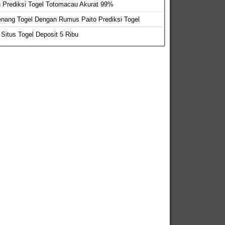
 Prediksi Togel Totomacau Akurat 99%
nang Togel Dengan Rumus Paito Prediksi Togel
 Situs Togel Deposit 5 Ribu