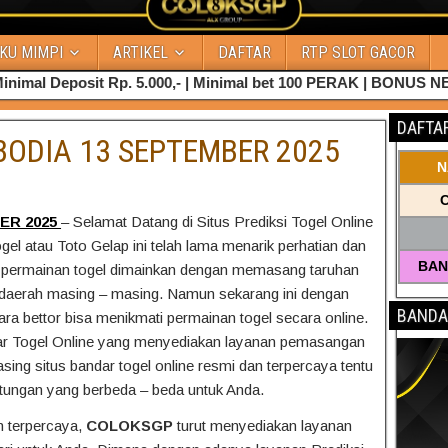
KU MIMPI
ARTIKEL
DAFTAR
RTP SLOT GACOR
it Rp. 5.000,- | Minimal bet 100 PERAK | BONUS NEW M
DAFTA
BODIA 13 SEPTEMBER 2025
N
ER 2025
– Selamat Datang di Situs Prediksi Togel Online
gel atau Toto Gelap ini telah lama menarik perhatian dan
BAN
lu permainan togel dimainkan dengan memasang taruhan
i daerah masing – masing. Namun sekarang ini dengan
BANDA
a bettor bisa menikmati permainan togel secara online.
r Togel Online yang menyediakan layanan pemasangan
ing situs bandar togel online resmi dan terpercaya tentu
tungan yang berbeda – beda untuk Anda.
n terpercaya,
COLOKSGP
turut menyediakan layanan