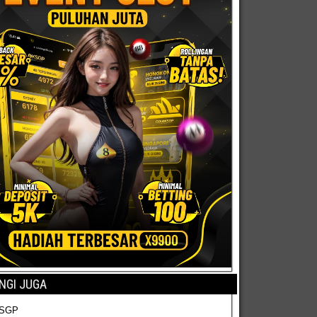
NGI JUGA
SGP