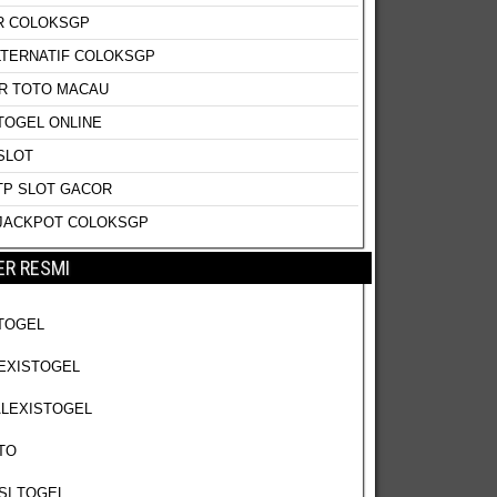
R COLOKSGP
LTERNATIF COLOKSGP
R TOTO MACAU
TOGEL ONLINE
SLOT
TP SLOT GACOR
 JACKPOT COLOKSGP
ER RESMI
TOGEL
LEXISTOGEL
ALEXISTOGEL
TO
SI TOGEL