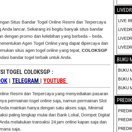
LIVEDR
LIVE 
dengan Situs Bandar Togel Online Resmi dan Terpercaya
Anda lancar. Sekarang ini begitu banyak situs bandar
LIVED
an dengan promo dan kelebihan yang berbeda – beda.
LIVED
 menentukan Agen Togel Online yang dapat dipercaya dan
LIVED
ukan situs agen togel online yang tepat,
COLOKSGP
dasi bandar togel terbaik untuk Anda.
BUKU 
BUKU 
SI TOGEL COLOKSGP :
BUKU 
OOK
|
TELEGRAM
|
YOUTUBE
BUKU 
ine Resmi dan Terpercaya yang menyediakan pasaran
PREDIK
anya permainan togel online saja, namun permainan Slot
 Anda mainkan hanya dengan satu akses saja. Minimal
PREDIK
ksi paling lengkap mulai dari Bank Lokal, Dompet Digital
PREDIK
nda melakukan transaksi 24 jam online kapan saja dan
imana saja.
PREDIK