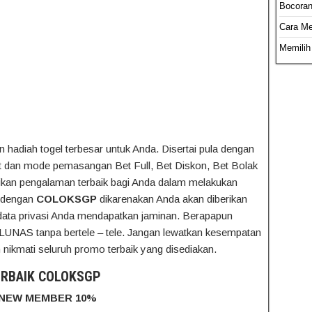
Bocoran
Cara Me
Memilih
 hadiah togel terbesar untuk Anda. Disertai pula dengan
it dan mode pemasangan Bet Full, Bet Diskon, Bet Bolak
ikan pengalaman terbaik bagi Anda dalam melakukan
g dengan
COLOKSGP
dikarenakan Anda akan diberikan
data privasi Anda mendapatkan jaminan. Berapapun
 LUNAS tanpa bertele – tele. Jangan lewatkan kesempatan
nikmati seluruh promo terbaik yang disediakan.
RBAIK COLOKSGP
 NEW MEMBER 10%