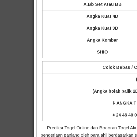
A.Bb Set Atau BB
Angka Kuat 4D
Angka Kuat 3D
Angka Kembar
SHIO
Colok Bebas / C
(Angka bolak balik 2
⇓ ANGKA TP
🔅24 46 40 0
Prediksi Togel Online dan Bocoran Togel Akur
pengerjaan panjang oleh para ahli berdasarkan st