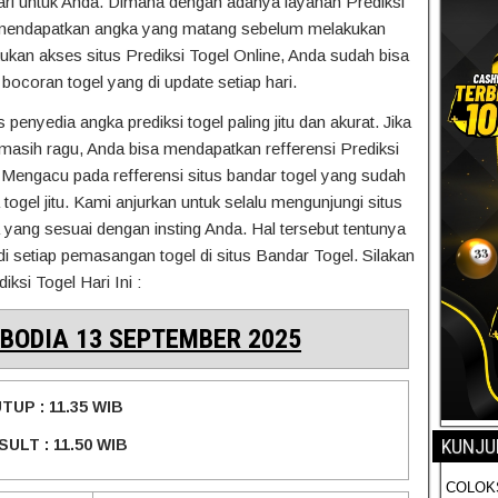
hari untuk Anda. Dimana dengan adanya layanan Prediksi
endapatkan angka yang matang sebelum melakukan
kan akses situs Prediksi Togel Online, Anda sudah bisa
bocoran togel yang di update setiap hari.
enyedia angka prediksi togel paling jitu dan akurat. Jika
asih ragu, Anda bisa mendapatkan refferensi Prediksi
Mengacu pada refferensi situs bandar togel yang sudah
ogel jitu. Kami anjurkan untuk selalu mengunjungi situs
yang sesuai dengan insting Anda. Hal tersebut tentunya
setiap pemasangan togel di situs Bandar Togel. Silakan
iksi Togel Hari Ini :
BODIA 13 SEPTEMBER 2025
TUP : 11.35 WIB
KUNJU
ULT : 11.50 WIB
COLOK