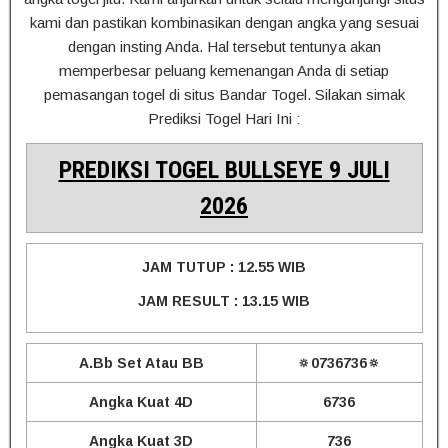
kami dan pastikan kombinasikan dengan angka yang sesuai
dengan insting Anda. Hal tersebut tentunya akan
memperbesar peluang kemenangan Anda di setiap
pemasangan togel di situs Bandar Togel. Silakan simak
Prediksi Togel Hari Ini :
PREDIKSI TOGEL BULLSEYE 9 JULI
2026
JAM TUTUP : 12.55 WIB
JAM RESULT : 13.15 WIB
A.Bb Set Atau BB
🔅0736736🔅
Angka Kuat 4D
6736
Angka Kuat 3D
736