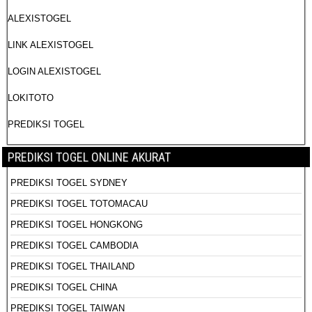
ALEXISTOGEL
LINK ALEXISTOGEL
LOGIN ALEXISTOGEL
LOKITOTO
PREDIKSI TOGEL
PREDIKSI TOGEL ONLINE AKURAT
PREDIKSI TOGEL SYDNEY
PREDIKSI TOGEL TOTOMACAU
PREDIKSI TOGEL HONGKONG
PREDIKSI TOGEL CAMBODIA
PREDIKSI TOGEL THAILAND
PREDIKSI TOGEL CHINA
PREDIKSI TOGEL TAIWAN