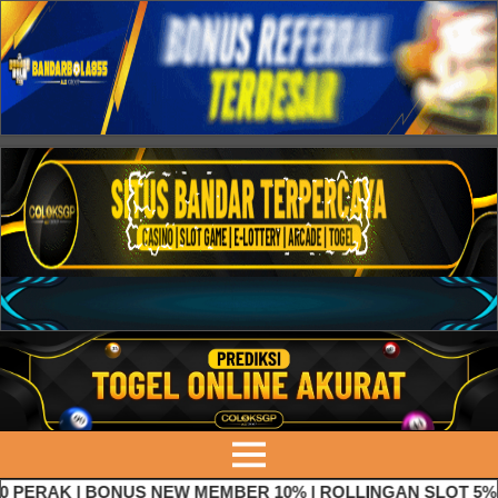
0 PERAK | BONUS NEW MEMBER 10% | ROLLINGAN SLOT 5% | 