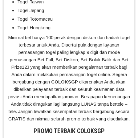
Togel Taiwan
Togel Jepang
Togel Totomacau
Togel Hongkong
Minimal bet hanya 100 perak dengan diskon dan hadiah togel
terbesar untuk Anda. Disertai pula dengan layanan
pemasangan togel paling lengkap 9 digit dan mode
pemasangan Bet Full, Bet Diskon, Bet Bolak Balik dan Bet
Prize123 yang akan memberikan pengalaman terbaik bagi
Anda dalam melakukan pemasangan togel online. Segera
bergabung dengan
COLOKSGP
dikarenakan Anda akan
diberikan pelayanan terbaik dan seluruh keamanan data
privasi Anda mendapatkan jaminan. Berapapun kemenangan
Anda tidak diragukan lagi langsung LUNAS tanpa bertele –
tele. Jangan lewatkan kesempatan terbaik bergabung secara
GRATIS dan nikmati seluruh promo terbaik yang disediakan.
PROMO TERBAIK COLOKSGP