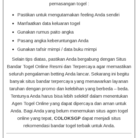
pemasangan togel :
Pastikan untuk mengutamakan feeling Anda sendiri
Manfaatkan data keluaran togel
Gunakan rumus paito angka
Pasang angka keberuntungan Anda
Gunakan tafsir mimpi / data buku mimpi
Selain tips diatas, pastikan Anda bergabung dengan Situs
Bandar Togel Online Resmi dan Terpercaya agar memastikan
seluruh pengalaman betting Anda lancar. Sekarang ini begitu
banyak situs bandar terpercaya yang menawarkan layanan
taruhan dengan promo dan kelebihan yang berbeda – beda.
Tentunya Anda harus bisa lebih selektif dalam menentukan
Agen Togel Online yang dapat dipercaya dan aman untuk
Anda. Bagi Anda yang belum menemukan situs agen togel
online yang tepat,
COLOKSGP
dapat menjadi situs
rekomendasi bandar togel terbaik untuk Anda.