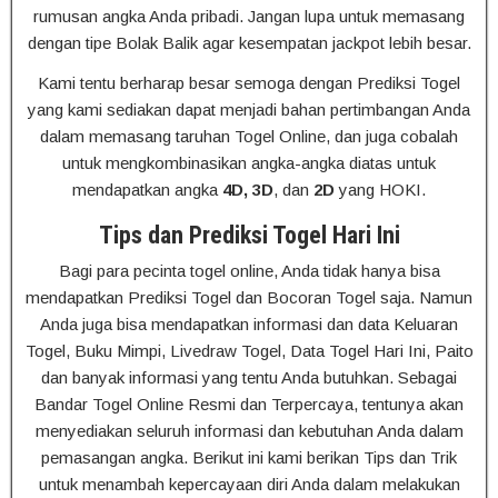
rumusan angka Anda pribadi. Jangan lupa untuk memasang
dengan tipe Bolak Balik agar kesempatan jackpot lebih besar.
Kami tentu berharap besar semoga dengan Prediksi Togel
yang kami sediakan dapat menjadi bahan pertimbangan Anda
dalam memasang taruhan Togel Online, dan juga cobalah
untuk mengkombinasikan angka-angka diatas untuk
mendapatkan angka
4D, 3D
, dan
2D
yang HOKI.
Tips dan Prediksi Togel Hari Ini
Bagi para pecinta togel online, Anda tidak hanya bisa
mendapatkan Prediksi Togel dan Bocoran Togel saja. Namun
Anda juga bisa mendapatkan informasi dan data Keluaran
Togel, Buku Mimpi, Livedraw Togel, Data Togel Hari Ini, Paito
dan banyak informasi yang tentu Anda butuhkan. Sebagai
Bandar Togel Online Resmi dan Terpercaya, tentunya akan
menyediakan seluruh informasi dan kebutuhan Anda dalam
pemasangan angka. Berikut ini kami berikan Tips dan Trik
untuk menambah kepercayaan diri Anda dalam melakukan