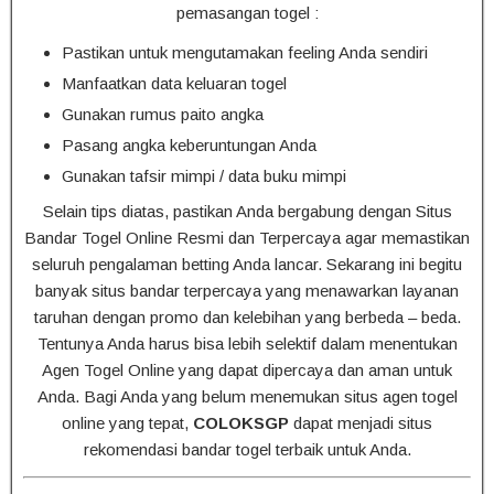
pemasangan togel :
Pastikan untuk mengutamakan feeling Anda sendiri
Manfaatkan data keluaran togel
Gunakan rumus paito angka
Pasang angka keberuntungan Anda
Gunakan tafsir mimpi / data buku mimpi
Selain tips diatas, pastikan Anda bergabung dengan Situs
Bandar Togel Online Resmi dan Terpercaya agar memastikan
seluruh pengalaman betting Anda lancar. Sekarang ini begitu
banyak situs bandar terpercaya yang menawarkan layanan
taruhan dengan promo dan kelebihan yang berbeda – beda.
Tentunya Anda harus bisa lebih selektif dalam menentukan
Agen Togel Online yang dapat dipercaya dan aman untuk
Anda. Bagi Anda yang belum menemukan situs agen togel
online yang tepat,
COLOKSGP
dapat menjadi situs
rekomendasi bandar togel terbaik untuk Anda.