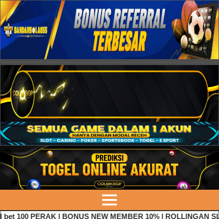
et 100 PERAK | BONUS NEW MEMBER 10% | ROLLINGAN SLOT