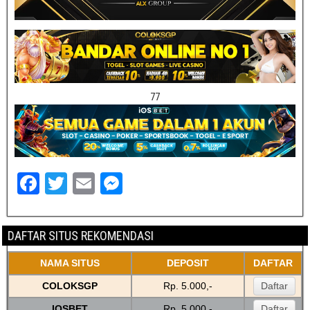
77
F
T
E
M
a
wi
m
e
c
tt
ail
ss
DAFTAR SITUS REKOMENDASI
e
er
e
NAMA SITUS
DEPOSIT
DAFTAR
b
n
COLOKSGP
Rp. 5.000,-
Daftar
o
g
IOSBET
Rp. 5.000,-
Daftar