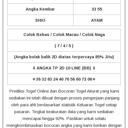
Angka Kembar
33 55
SHIO
AYAM
Colok Bebas / Colok Macau / Colok Naga
( 7 / 4 / 5 )
(Angka bolak balik 2D diatas terpercaya 85% Jitu)
⇓ ANGKA TP 2D 10 LINE (BB) ⇓
🔅36 32 63 24 40 76 56 60 72 06🔅
Prediksi Togel Online dan Bocoran Togel Akurat yang kami
sediakan ini telah dibuat dengan proses pengerjaan panjang
oleh para ahli berdasarkan statistik Keluaran Togel setiap
pasaran. Tingkat keakuratan data yang kami sediakan
mencapai hingga 92%. Pastikan untuk selalu
mengkombinasikan bocoran angka yang kami berikan dengan