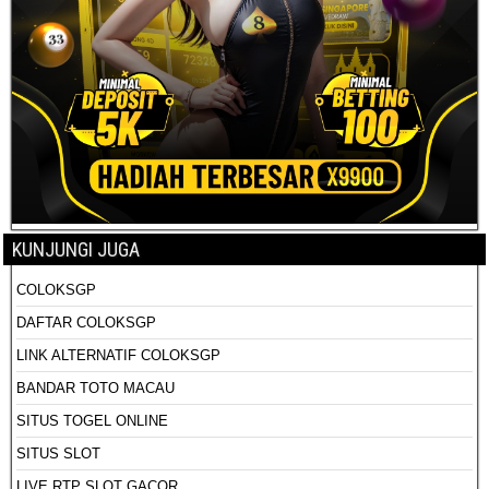
KUNJUNGI JUGA
COLOKSGP
DAFTAR COLOKSGP
LINK ALTERNATIF COLOKSGP
BANDAR TOTO MACAU
SITUS TOGEL ONLINE
SITUS SLOT
LIVE RTP SLOT GACOR