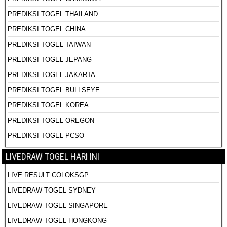
PREDIKSI TOGEL THAILAND
PREDIKSI TOGEL CHINA
PREDIKSI TOGEL TAIWAN
PREDIKSI TOGEL JEPANG
PREDIKSI TOGEL JAKARTA
PREDIKSI TOGEL BULLSEYE
PREDIKSI TOGEL KOREA
PREDIKSI TOGEL OREGON
PREDIKSI TOGEL PCSO
LIVEDRAW TOGEL HARI INI
LIVE RESULT COLOKSGP
LIVEDRAW TOGEL SYDNEY
LIVEDRAW TOGEL SINGAPORE
LIVEDRAW TOGEL HONGKONG