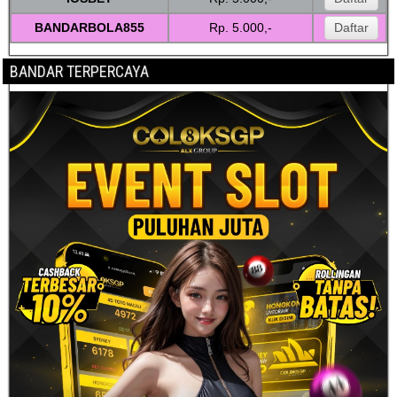
o
er
BANDARBOLA855
k
Rp. 5.000,-
Daftar
BANDAR TERPERCAYA