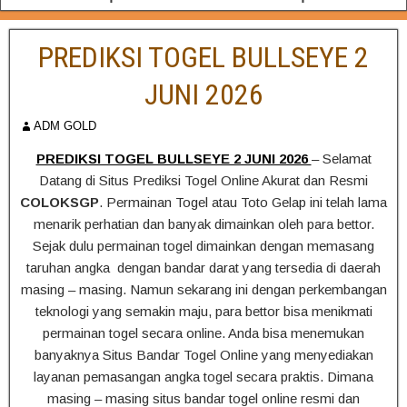
PREDIKSI TOGEL BULLSEYE 2
JUNI 2026
ADM GOLD
PREDIKSI TOGEL BULLSEYE 2 JUNI 2026
– Selamat
Datang di Situs Prediksi Togel Online Akurat dan Resmi
COLOKSGP
. Permainan Togel atau Toto Gelap ini telah lama
menarik perhatian dan banyak dimainkan oleh para bettor.
Sejak dulu permainan togel dimainkan dengan memasang
taruhan angka dengan bandar darat yang tersedia di daerah
masing – masing. Namun sekarang ini dengan perkembangan
teknologi yang semakin maju, para bettor bisa menikmati
permainan togel secara online. Anda bisa menemukan
banyaknya Situs Bandar Togel Online yang menyediakan
layanan pemasangan angka togel secara praktis. Dimana
masing – masing situs bandar togel online resmi dan