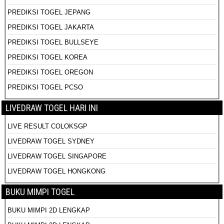
PREDIKSI TOGEL JEPANG
PREDIKSI TOGEL JAKARTA
PREDIKSI TOGEL BULLSEYE
PREDIKSI TOGEL KOREA
PREDIKSI TOGEL OREGON
PREDIKSI TOGEL PCSO
LIVEDRAW TOGEL HARI INI
LIVE RESULT COLOKSGP
LIVEDRAW TOGEL SYDNEY
LIVEDRAW TOGEL SINGAPORE
LIVEDRAW TOGEL HONGKONG
BUKU MIMPI TOGEL
BUKU MIMPI 2D LENGKAP