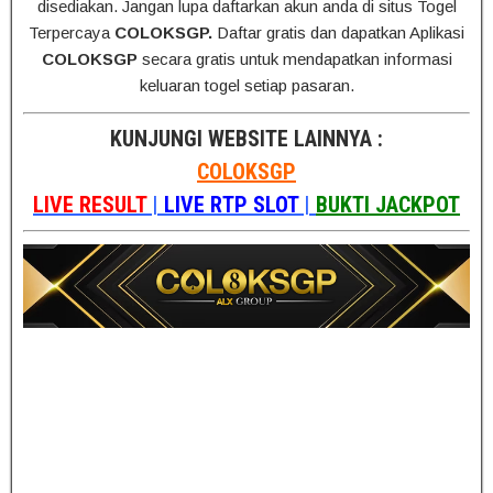
disediakan. Jangan lupa daftarkan akun anda di situs Togel
Terpercaya
COLOKSGP.
Daftar gratis dan dapatkan Aplikasi
COLOKSGP
secara gratis untuk mendapatkan informasi
keluaran togel setiap pasaran.
KUNJUNGI WEBSITE LAINNYA :
COLOKSGP
LIVE RESULT
|
LIVE RTP SLOT
|
BUKTI JACKPOT