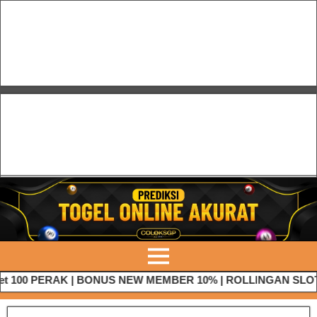
et 100 PERAK | BONUS NEW MEMBER 10% | ROLLINGAN SLOT 