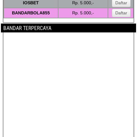
IOSBET
Rp. 5.000,-
Daftar
o
er
BANDARBOLA855
k
Rp. 5.000,-
Daftar
BANDAR TERPERCAYA