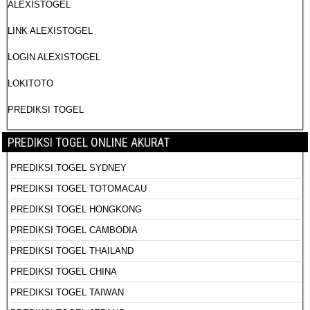
ALEXISTOGEL
LINK ALEXISTOGEL
LOGIN ALEXISTOGEL
LOKITOTO
PREDIKSI TOGEL
PREDIKSI TOGEL ONLINE AKURAT
PREDIKSI TOGEL SYDNEY
PREDIKSI TOGEL TOTOMACAU
PREDIKSI TOGEL HONGKONG
PREDIKSI TOGEL CAMBODIA
PREDIKSI TOGEL THAILAND
PREDIKSI TOGEL CHINA
PREDIKSI TOGEL TAIWAN