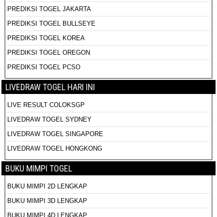
PREDIKSI TOGEL JAKARTA
PREDIKSI TOGEL BULLSEYE
PREDIKSI TOGEL KOREA
PREDIKSI TOGEL OREGON
PREDIKSI TOGEL PCSO
LIVEDRAW TOGEL HARI INI
LIVE RESULT COLOKSGP
LIVEDRAW TOGEL SYDNEY
LIVEDRAW TOGEL SINGAPORE
LIVEDRAW TOGEL HONGKONG
BUKU MIMPI TOGEL
BUKU MIMPI 2D LENGKAP
BUKU MIMPI 3D LENGKAP
BUKU MIMPI 4D LENGKAP