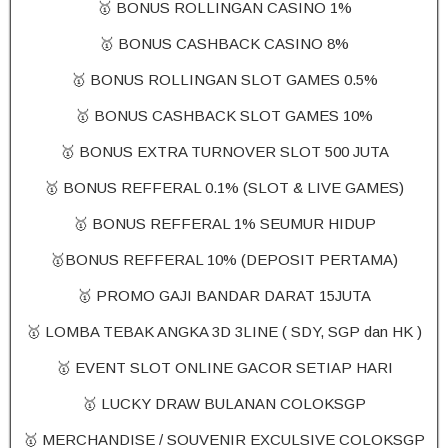
🥇 BONUS ROLLINGAN CASINO 1%
🥇 BONUS CASHBACK CASINO 8%
🥇 BONUS ROLLINGAN SLOT GAMES 0.5%
🥇 BONUS CASHBACK SLOT GAMES 10%
🥇 BONUS EXTRA TURNOVER SLOT 500 JUTA
🥇 BONUS REFFERAL 0.1% (SLOT & LIVE GAMES)
🥇 BONUS REFFERAL 1% SEUMUR HIDUP
🥇BONUS REFFERAL 10% (DEPOSIT PERTAMA)
🥇 PROMO GAJI BANDAR DARAT 15JUTA
🥇 LOMBA TEBAK ANGKA 3D 3LINE ( SDY, SGP dan HK )
🥇 EVENT SLOT ONLINE GACOR SETIAP HARI
🥇 LUCKY DRAW BULANAN COLOKSGP
🥇 MERCHANDISE / SOUVENIR EXCULSIVE COLOKSGP