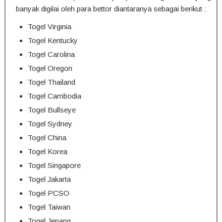
banyak digilai oleh para bettor diantaranya sebagai berikut :
Togel Virginia
Togel Kentucky
Togel Carolina
Togel Oregon
Togel Thailand
Togel Cambodia
Togel Bullseye
Togel Sydney
Togel China
Togel Korea
Togel Singapore
Togel Jakarta
Togel PCSO
Togel Taiwan
Togel Jepang