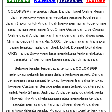
KONTAK CS
|
FACEBOOK
|
TELEGRAM
|
YOUTUBE
COLOKSGP merupakan Situs Bandar Togel Online Resmi
dan Terpercaya yang menyediakan pasaran togel resmi
dalam 1 akun untuk Anda. Tidak hanya permainan togel online
saja, namun permainan Slot Online Gacor dan Live Casino
Online dapat Anda mainkan hanya dengan satu akses saja.
Minimal deposit hanya Rp. 5.000,- dengan layanan transaksi
paling lengkap mulai dari Bank Lokal, Dompet Digital dan
QRIS Tanpa Biaya yang bisa mendukung Anda melakukan
transaksi 24 jam online kapan saja dan dimana saja.
Sebagai bandar terpercaya, tentunya
COLOKSGP
melengkapi seluruh layanan dalam berbagai aspek. Dengan
permainan yang sangat lengkap, layanan transaksi lengkap,
layanan Customer Service pelayanan terbaik juga tersedia
untuk Anda 24 jam. Jadi bagi Anda pemula juga tidak perlu
khawatir jika Anda kebingungan atau mengalami kendala
seputar pemasangan taruhan dikarenakan Anda akan
senantiasa dibantu pandu. Adapun pasaran togel terbaik yang