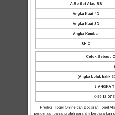
A.Bb Set Atau BB
Angka Kuat 4D
Angka Kuat 3D
Angka Kembar
SHIO
Colok Bebas / C
(Angka bolak balik 2
⇓ ANGKA TP
🔅96 13 07 3
Prediksi Togel Online dan Bocoran Togel Aku
pengerjaan panjang oleh para ahli berdasarkan st