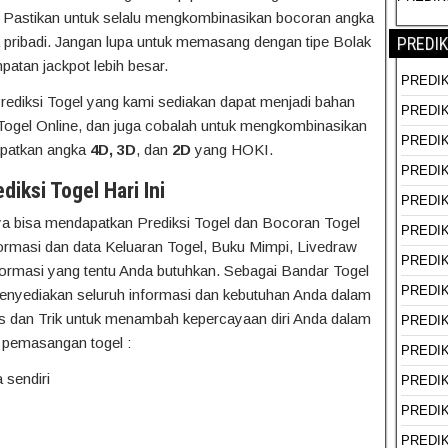
 Pastikan untuk selalu mengkombinasikan bocoran angka
pribadi. Jangan lupa untuk memasang dengan tipe Bolak
PREDIK
patan jackpot lebih besar.
PREDI
ediksi Togel yang kami sediakan dapat menjadi bahan
PREDI
ogel Online, dan juga cobalah untuk mengkombinasikan
PREDI
apatkan angka
4D, 3D
, dan
2D
yang HOKI.
PREDI
diksi Togel Hari Ini
PREDIK
anya bisa mendapatkan Prediksi Togel dan Bocoran Togel
PREDIK
ormasi dan data Keluaran Togel, Buku Mimpi, Livedraw
PREDIK
nformasi yang tentu Anda butuhkan. Sebagai Bandar Togel
PREDI
enyediakan seluruh informasi dan kebutuhan Anda dalam
ps dan Trik untuk menambah kepercayaan diri Anda dalam
PREDI
 pemasangan togel :
PREDI
 sendiri
PREDI
PREDI
PREDI