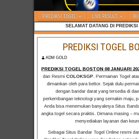
PREDIKSI TOGEL
LIVE RESULT
BU
SELAMAT DATANG DI PREDIKSI TOGEL COLO
PREDIKSI TOGEL B
ADM GOLD
PREDIKSI TOGEL BOSTON 08 JANUARI 20
dan Resmi
COLOKSGP
. Permainan Togel atau
dimainkan oleh para bettor. Sejak dulu per
dengan bandar darat yang tersedia di d
perkembangan teknologi yang semakin maju, par
Anda bisa menemukan banyaknya Situs Banda
angka togel secara praktis. Dimana masing – mas
menyediakan layanan dan keun
Sebagai Situs Bandar Togel Online resmi da