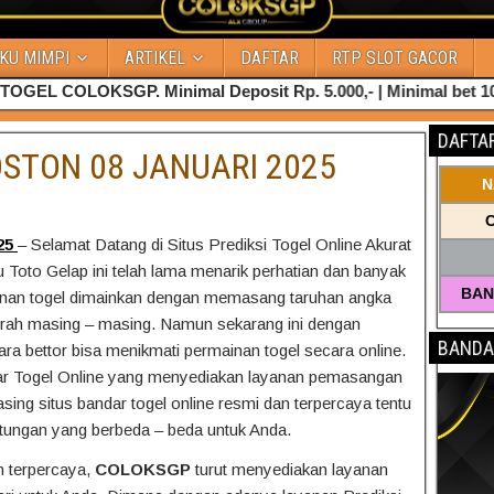
KU MIMPI
ARTIKEL
DAFTAR
RTP SLOT GACOR
KSGP. Minimal Deposit Rp. 5.000,- | Minimal bet 100 P
DAFTA
OSTON 08 JANUARI 2025
N
25
– Selamat Datang di Situs Prediksi Togel Online Akurat
 Toto Gelap ini telah lama menarik perhatian dan banyak
BAN
mainan togel dimainkan dengan memasang taruhan angka
aerah masing – masing. Namun sekarang ini dengan
BANDA
a bettor bisa menikmati permainan togel secara online.
r Togel Online yang menyediakan layanan pemasangan
ing situs bandar togel online resmi dan terpercaya tentu
tungan yang berbeda – beda untuk Anda.
n terpercaya,
COLOKSGP
turut menyediakan layanan