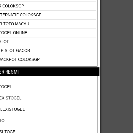
R COLOKSGP
LTERNATIF COLOKSGP
R TOTO MACAU
TOGEL ONLINE
SLOT
TP SLOT GACOR
 JACKPOT COLOKSGP
ER RESMI
TOGEL
LEXISTOGEL
ALEXISTOGEL
TO
SI TOGEL