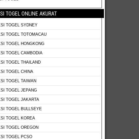
SI TOGEL ONLINE AKURAT
KSI TOGEL SYDNEY
KSI TOGEL TOTOMACAU
KSI TOGEL HONGKONG
KSI TOGEL CAMBODIA
SI TOGEL THAILAND
SI TOGEL CHINA
SI TOGEL TAIWAN
KSI TOGEL JEPANG
KSI TOGEL JAKARTA
KSI TOGEL BULLSEYE
KSI TOGEL KOREA
KSI TOGEL OREGON
KSI TOGEL PCSO