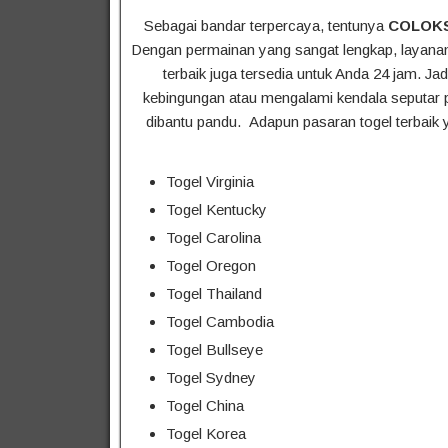
Sebagai bandar terpercaya, tentunya
COLOK
Dengan permainan yang sangat lengkap, layanan
terbaik juga tersedia untuk Anda 24 jam. Jad
kebingungan atau mengalami kendala seputar
dibantu pandu. Adapun pasaran togel terbaik y
Togel Virginia
Togel Kentucky
Togel Carolina
Togel Oregon
Togel Thailand
Togel Cambodia
Togel Bullseye
Togel Sydney
Togel China
Togel Korea