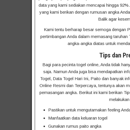
data yang kami sediakan mencapai hingga 92%.
yang kami berikan dengan rumusan angka Anda 
Balik agar kesem
Kami tentu berharap besar semoga dengan Pr
pertimbangan Anda dalam memasang taruhan T
angka-angka diatas untuk mend
Tips dan Pre
Bagi para pecinta togel online, Anda tidak h
saja. Namun Anda juga bisa mendapatkan inf
Togel, Data Togel Hari Ini, Paito dan banyak i
Online Resmi dan Terpercaya, tentunya akan m
pemasangan angka. Berikut ini kami berikan Ti
melakukan
Pastikan untuk mengutamakan feeling Anda
Manfaatkan data keluaran togel
Gunakan rumus paito angka