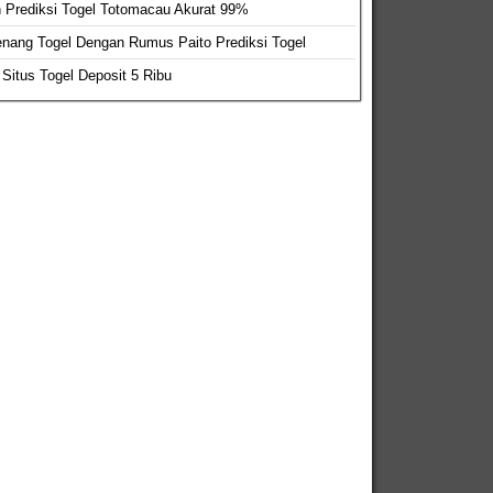
 Prediksi Togel Totomacau Akurat 99%
nang Togel Dengan Rumus Paito Prediksi Togel
 Situs Togel Deposit 5 Ribu