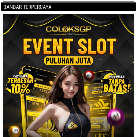
BANDAR TERPERCAYA