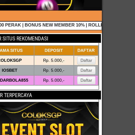
 PERAK | BONUS NEW MEMBER 10% | ROLLINGAN SLOT 5% | 
R SITUS REKOMENDASI
AMA SITUS
DEPOSIT
DAFTAR
COLOKSGP
Rp. 5.000,-
Daftar
IOSBET
Rp. 5.000,-
Daftar
DARBOLA855
Rp. 5.000,-
Daftar
R TERPERCAYA