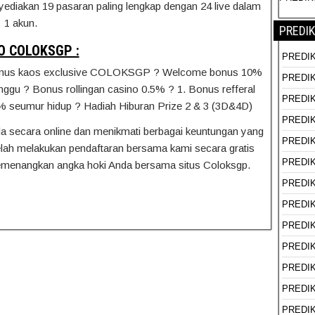
diakan 19 pasaran paling lengkap dengan 24 live dalam
1 akun.
PREDIK
 COLOKSGP :
PREDI
Bonus kaos exclusive COLOKSGP ? Welcome bonus 10%
PREDI
ggu ? Bonus rollingan casino 0.5% ? 1. Bonus refferal
PREDI
1% seumur hidup ? Hadiah Hiburan Prize 2 & 3 (3D&4D)
PREDI
a secara online dan menikmati berbagai keuntungan yang
PREDIK
elah melakukan pendaftaran bersama kami secara gratis
PREDIK
menangkan angka hoki Anda bersama situs Coloksgp.
PREDIK
PREDI
PREDI
PREDI
PREDI
PREDI
PREDI