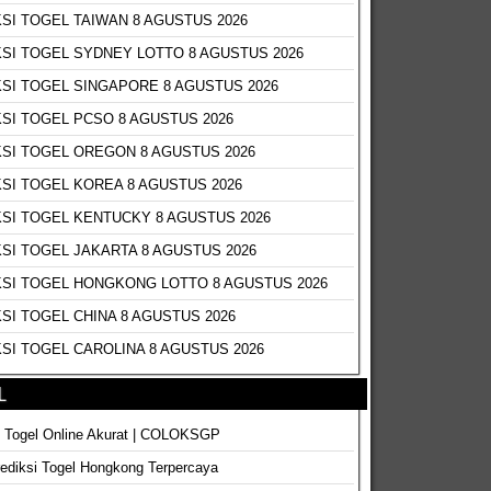
SI TOGEL TAIWAN 8 AGUSTUS 2026
SI TOGEL SYDNEY LOTTO 8 AGUSTUS 2026
SI TOGEL SINGAPORE 8 AGUSTUS 2026
SI TOGEL PCSO 8 AGUSTUS 2026
SI TOGEL OREGON 8 AGUSTUS 2026
SI TOGEL KOREA 8 AGUSTUS 2026
SI TOGEL KENTUCKY 8 AGUSTUS 2026
SI TOGEL JAKARTA 8 AGUSTUS 2026
KSI TOGEL HONGKONG LOTTO 8 AGUSTUS 2026
SI TOGEL CHINA 8 AGUSTUS 2026
SI TOGEL CAROLINA 8 AGUSTUS 2026
L
i Togel Online Akurat | COLOKSGP
rediksi Togel Hongkong Terpercaya