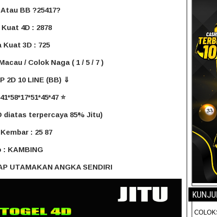
 Atau BB ?25417?
Kuat 4D : 2878
 Kuat 3D : 725
 Macau / Colok Naga
( 1 / 5 / 7 )
 2D 10 LINE (BB) ⇓
*41*58*17*51*45*47 ⭐️
D diatas terpercaya 85% Jitu)
Kembar : 25 87
o : KAMBING
AP UTAMAKAN ANGKA SENDIRI
KUNJU
COLOK