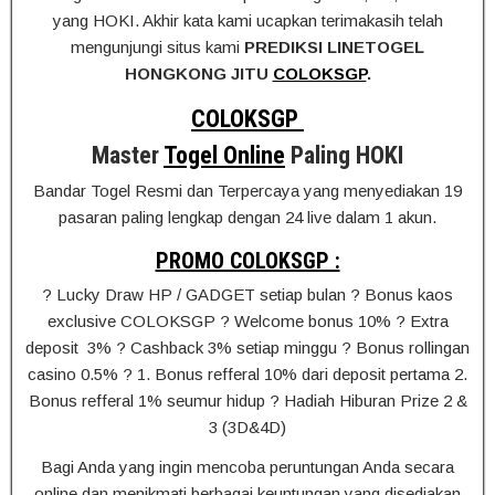
yang HOKI. Akhir kata kami ucapkan terimakasih telah
mengunjungi situs kami
PREDIKSI LINETOGEL
HONGKONG JITU
COLOKSGP
.
COLOKSGP
Master
Togel Online
Paling HOKI
Bandar Togel Resmi dan Terpercaya yang menyediakan 19
pasaran paling lengkap dengan 24 live dalam 1 akun.
PROMO COLOKSGP :
? Lucky Draw HP / GADGET setiap bulan ? Bonus kaos
exclusive COLOKSGP ? Welcome bonus 10% ? Extra
deposit 3% ? Cashback 3% setiap minggu ? Bonus rollingan
casino 0.5% ? 1. Bonus refferal 10% dari deposit pertama 2.
Bonus refferal 1% seumur hidup ? Hadiah Hiburan Prize 2 &
3 (3D&4D)
Bagi Anda yang ingin mencoba peruntungan Anda secara
online dan menikmati berbagai keuntungan yang disediakan