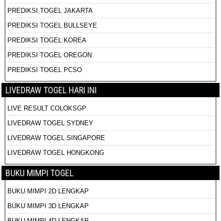
PREDIKSI TOGEL JAKARTA
PREDIKSI TOGEL BULLSEYE
PREDIKSI TOGEL KOREA
PREDIKSI TOGEL OREGON
PREDIKSI TOGEL PCSO
LIVEDRAW TOGEL HARI INI
LIVE RESULT COLOKSGP
LIVEDRAW TOGEL SYDNEY
LIVEDRAW TOGEL SINGAPORE
LIVEDRAW TOGEL HONGKONG
BUKU MIMPI TOGEL
BUKU MIMPI 2D LENGKAP
BUKU MIMPI 3D LENGKAP
BUKU MIMPI 4D LENGKAP