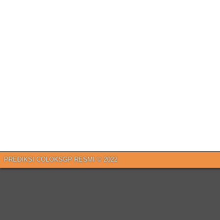
PREDIKSI COLOKSGP RESMI © 2022