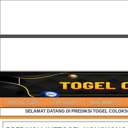
PREDIKSI TOGEL
LIVE RESULT
BUKU MIMPI
SELAMAT DATANG DI PREDIKSI TOGEL COLOKSGP. Mi