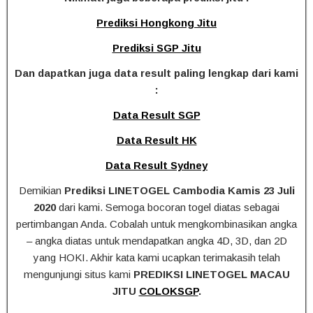
Prediksi Hongkong Jitu
Prediksi SGP Jitu
Dan dapatkan juga data result paling lengkap dari kami
:
Data Result SGP
Data Result HK
Data Result Sydney
Demikian
Prediksi LINETOGEL Cambodia Kamis 23 Juli
2020
dari kami. Semoga bocoran togel diatas sebagai
pertimbangan Anda. Cobalah untuk mengkombinasikan angka
– angka diatas untuk mendapatkan angka 4D, 3D, dan 2D
yang HOKI. Akhir kata kami ucapkan terimakasih telah
mengunjungi situs kami
PREDIKSI LINETOGEL MACAU
JITU
COLOKSGP
.