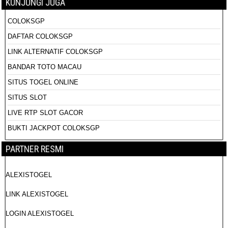
KUNJUNGI JUGA
COLOKSGP
DAFTAR COLOKSGP
LINK ALTERNATIF COLOKSGP
BANDAR TOTO MACAU
SITUS TOGEL ONLINE
SITUS SLOT
LIVE RTP SLOT GACOR
BUKTI JACKPOT COLOKSGP
PARTNER RESMI
ALEXISTOGEL
LINK ALEXISTOGEL
LOGIN ALEXISTOGEL