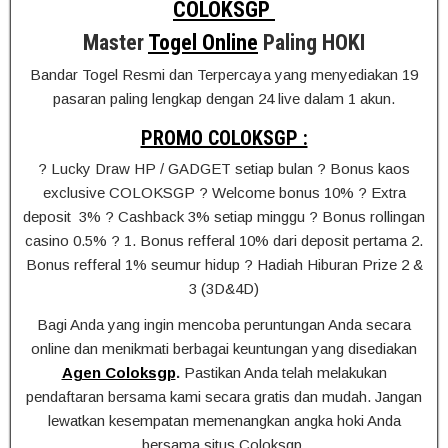
COLOKSGP
Master
Togel Online
Paling HOKI
Bandar Togel Resmi dan Terpercaya yang menyediakan 19
pasaran paling lengkap dengan 24 live dalam 1 akun.
PROMO COLOKSGP :
? Lucky Draw HP / GADGET setiap bulan ? Bonus kaos
exclusive COLOKSGP ? Welcome bonus 10% ? Extra
deposit 3% ? Cashback 3% setiap minggu ? Bonus rollingan
casino 0.5% ? 1. Bonus refferal 10% dari deposit pertama 2.
Bonus refferal 1% seumur hidup ? Hadiah Hiburan Prize 2 &
3 (3D&4D)
Bagi Anda yang ingin mencoba peruntungan Anda secara
online dan menikmati berbagai keuntungan yang disediakan
Agen Coloksgp
.
Pastikan Anda telah melakukan
pendaftaran bersama kami secara gratis dan mudah. Jangan
lewatkan kesempatan memenangkan angka hoki Anda
bersama situs Coloksgp.