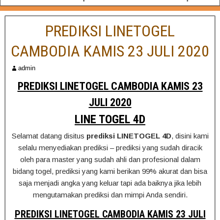
PREDIKSI LINETOGEL
CAMBODIA KAMIS 23 JULI 2020
admin
PREDIKSI LINETOGEL CAMBODIA KAMIS 23
JULI 2020
LINE TOGEL 4D
Selamat datang disitus
prediksi LINETOGEL 4D
, disini kami
selalu menyediakan prediksi – prediksi yang sudah diracik
oleh para master yang sudah ahli dan profesional dalam
bidang togel, prediksi yang kami berikan 99% akurat dan bisa
saja menjadi angka yang keluar tapi ada baiknya jika lebih
mengutamakan prediksi dan mimpi Anda sendiri.
PREDIKSI LINETOGEL CAMBODIA KAMIS 23 JULI