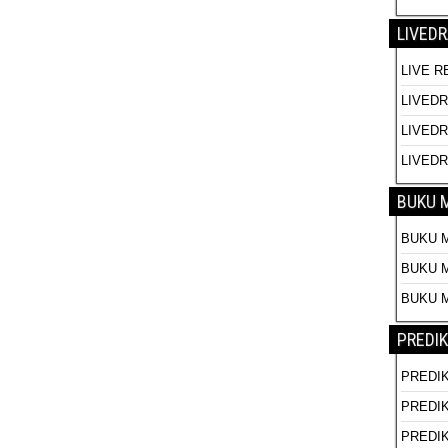
LIVEDR
LIVE 
LIVED
LIVED
LIVED
BUKU 
BUKU 
BUKU 
BUKU 
PREDIK
PREDIK
PREDIK
PREDIK