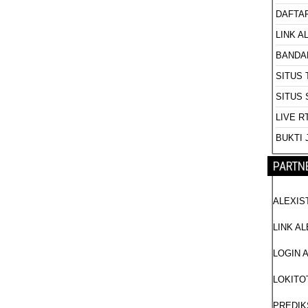
DAFTA
LINK A
BANDA
SITUS 
SITUS 
LIVE R
BUKTI
PARTN
ALEXIS
LINK A
LOGIN 
LOKITO
PREDIK