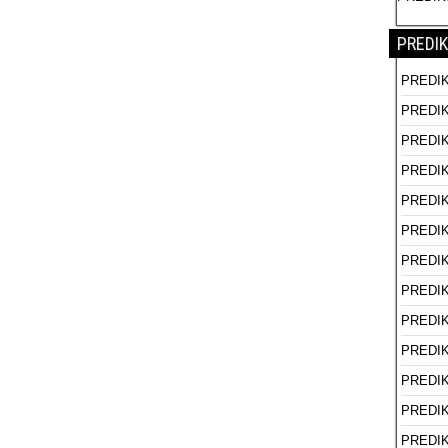
PREDIK
PREDI
PREDI
PREDI
PREDI
PREDIK
PREDIK
PREDIK
PREDI
PREDI
PREDI
PREDI
PREDI
PREDI