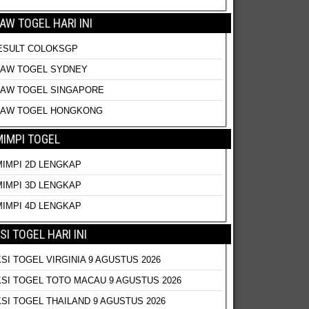
AW TOGEL HARI INI
RESULT COLOKSGP
RAW TOGEL SYDNEY
RAW TOGEL SINGAPORE
RAW TOGEL HONGKONG
MIMPI TOGEL
MIMPI 2D LENGKAP
MIMPI 3D LENGKAP
MIMPI 4D LENGKAP
SI TOGEL HARI INI
SI TOGEL VIRGINIA 9 AGUSTUS 2026
SI TOGEL TOTO MACAU 9 AGUSTUS 2026
SI TOGEL THAILAND 9 AGUSTUS 2026