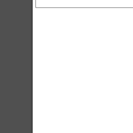
c
tt
ail
ss
e
er
e
b
n
o
g
o
er
k