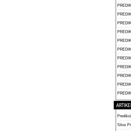
PREDIK
PREDIK
PREDIK
PREDIK
PREDIK
PREDIK
PREDIK
PREDIK
PREDIK
PREDI
PREDIK
ARTIKE
Prediks
Situs P