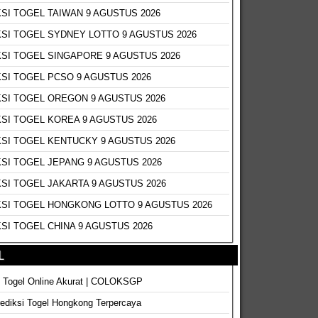
SI TOGEL TAIWAN 9 AGUSTUS 2026
SI TOGEL SYDNEY LOTTO 9 AGUSTUS 2026
SI TOGEL SINGAPORE 9 AGUSTUS 2026
SI TOGEL PCSO 9 AGUSTUS 2026
SI TOGEL OREGON 9 AGUSTUS 2026
SI TOGEL KOREA 9 AGUSTUS 2026
SI TOGEL KENTUCKY 9 AGUSTUS 2026
SI TOGEL JEPANG 9 AGUSTUS 2026
SI TOGEL JAKARTA 9 AGUSTUS 2026
KSI TOGEL HONGKONG LOTTO 9 AGUSTUS 2026
SI TOGEL CHINA 9 AGUSTUS 2026
L
i Togel Online Akurat | COLOKSGP
rediksi Togel Hongkong Terpercaya