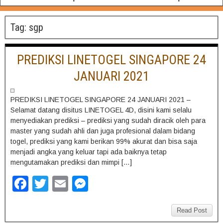
Tag:
sgp
PREDIKSI LINETOGEL SINGAPORE 24
JANUARI 2021
PREDIKSI LINETOGEL SINGAPORE 24 JANUARI 2021 –
Selamat datang disitus LINETOGEL 4D, disini kami selalu
menyediakan prediksi – prediksi yang sudah diracik oleh para
master yang sudah ahli dan juga profesional dalam bidang
togel, prediksi yang kami berikan 99% akurat dan bisa saja
menjadi angka yang keluar tapi ada baiknya tetap
mengutamakan prediksi dan mimpi […]
F
T
E
M
a
wi
m
e
c
tt
ail
ss
Read Post