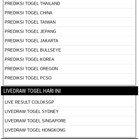
PREDIKSI TOGEL THAILAND
PREDIKSI TOGEL CHINA
PREDIKSI TOGEL TAIWAN
PREDIKSI TOGEL JEPANG
PREDIKSI TOGEL JAKARTA
PREDIKSI TOGEL BULLSEYE
PREDIKSI TOGEL KOREA
PREDIKSI TOGEL OREGON
PREDIKSI TOGEL PCSO
LIVEDRAW TOGEL HARI INI
LIVE RESULT COLOKSGP
LIVEDRAW TOGEL SYDNEY
LIVEDRAW TOGEL SINGAPORE
LIVEDRAW TOGEL HONGKONG