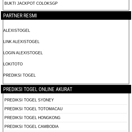
BUKTI JACKPOT COLOKSGP
PARTNER RESMI
ALEXISTOGEL
LINK ALEXISTOGEL
LOGIN ALEXISTOGEL
LOKITOTO
PREDIKSI TOGEL
PREDIKSI TOGEL ONLINE AKURAT
PREDIKSI TOGEL SYDNEY
PREDIKSI TOGEL TOTOMACAU
PREDIKSI TOGEL HONGKONG
PREDIKSI TOGEL CAMBODIA