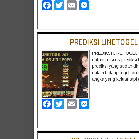
F
T
E
M
a
wi
m
e
c
tt
ail
ss
e
er
e
PREDIKSI LINETOGEL 
b
n
o
g
PREDIKSI LINETOGEL C
datang disitus prediksi
o
er
prediksi yang sudah dir
k
dalam bidang togel, pre
angka yang keluar tapi 
F
T
E
M
a
wi
m
e
c
tt
ail
ss
e
er
e