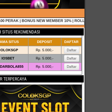
 PERAK | BONUS NEW MEMBER 10% | ROLLINGAN SLOT 5% | R
R SITUS REKOMENDASI
AMA SITUS
DEPOSIT
DAFTAR
COLOKSGP
Rp. 5.000,-
Daftar
IOSBET
Rp. 5.000,-
Daftar
DARBOLA855
Rp. 5.000,-
Daftar
R TERPERCAYA