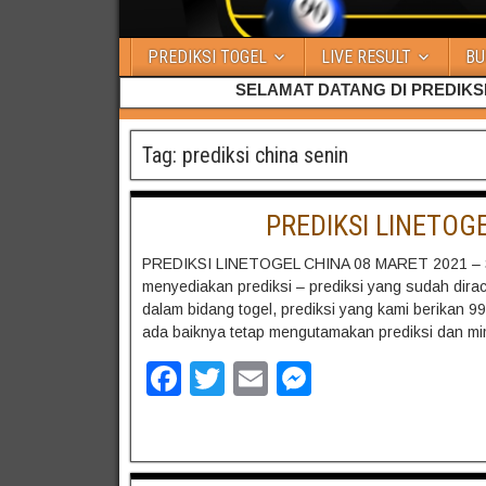
PREDIKSI TOGEL
LIVE RESULT
BU
SELAMAT DATANG DI PREDIKSI TOGEL CO
Tag:
prediksi china senin
PREDIKSI LINETOG
PREDIKSI LINETOGEL CHINA 08 MARET 2021 – Sel
menyediakan prediksi – prediksi yang sudah dirac
dalam bidang togel, prediksi yang kami berikan 9
ada baiknya tetap mengutamakan prediksi dan mi
F
T
E
M
a
wi
m
e
c
tt
ail
ss
e
er
e