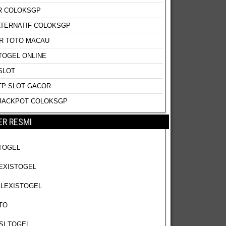
R COLOKSGP
LTERNATIF COLOKSGP
R TOTO MACAU
TOGEL ONLINE
SLOT
TP SLOT GACOR
 JACKPOT COLOKSGP
ER RESMI
TOGEL
LEXISTOGEL
ALEXISTOGEL
TO
SI TOGEL