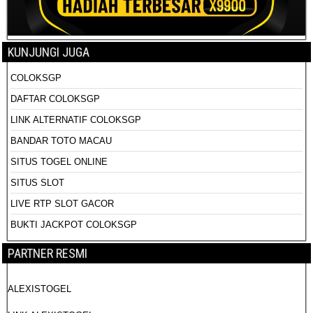
KUNJUNGI JUGA
COLOKSGP
DAFTAR COLOKSGP
LINK ALTERNATIF COLOKSGP
BANDAR TOTO MACAU
SITUS TOGEL ONLINE
SITUS SLOT
LIVE RTP SLOT GACOR
BUKTI JACKPOT COLOKSGP
PARTNER RESMI
ALEXISTOGEL