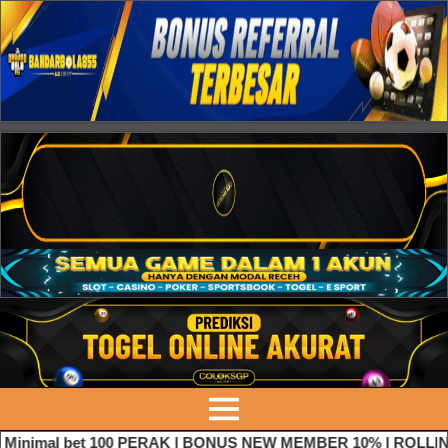
 Minimal bet 100 PERAK | BONUS NEW MEMBER 10% | ROLLI