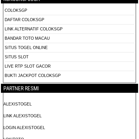
COLOKSGP
DAFTAR COLOKSGP
LINK ALTERNATIF COLOKSGP
BANDAR TOTO MACAU
SITUS TOGEL ONLINE
SITUS SLOT
LIVE RTP SLOT GACOR
BUKTI JACKPOT COLOKSGP
PARTNER RESMI
ALEXISTOGEL
LINK ALEXISTOGEL
LOGIN ALEXISTOGEL