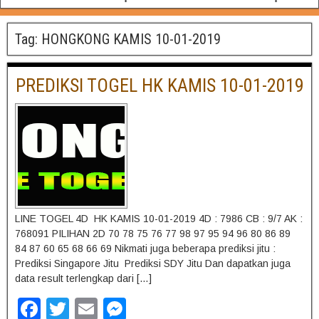
Tag:
HONGKONG KAMIS 10-01-2019
PREDIKSI TOGEL HK KAMIS 10-01-2019
LINE TOGEL 4D HK KAMIS 10-01-2019 4D : 7986 CB : 9/7 AK :
768091 PILIHAN 2D 70 78 75 76 77 98 97 95 94 96 80 86 89
84 87 60 65 68 66 69 Nikmati juga beberapa prediksi jitu :
Prediksi Singapore Jitu Prediksi SDY Jitu Dan dapatkan juga
data result terlengkap dari […]
F
T
E
M