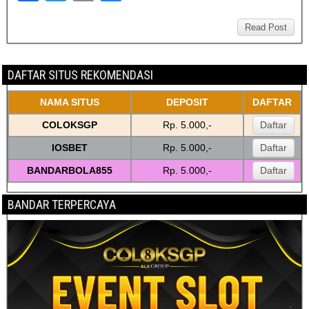
a
wi
m
e
c
tt
ail
ss
Read Post
e
er
e
b
n
DAFTAR SITUS REKOMENDASI
o
g
NAMA SITUS
DEPOSIT
DAFTAR
o
er
COLOKSGP
Rp. 5.000,-
Daftar
k
IOSBET
Rp. 5.000,-
Daftar
BANDARBOLA855
Rp. 5.000,-
Daftar
BANDAR TERPERCAYA