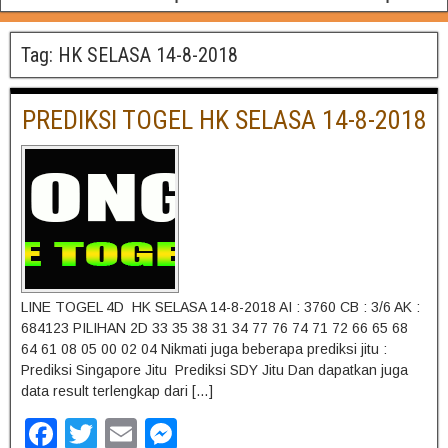
Tag:
HK SELASA 14-8-2018
PREDIKSI TOGEL HK SELASA 14-8-2018
LINE TOGEL 4D HK SELASA 14-8-2018 AI : 3760 CB : 3/6 AK :
684123 PILIHAN 2D 33 35 38 31 34 77 76 74 71 72 66 65 68
64 61 08 05 00 02 04 Nikmati juga beberapa prediksi jitu :
Prediksi Singapore Jitu Prediksi SDY Jitu Dan dapatkan juga
data result terlengkap dari […]
F
T
E
M