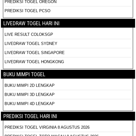
PREDIKSI TOGEL OREGON
PREDIKSI TOGEL PCSO
LIVEDRAW TOGEL HARI INI
LIVE RESULT COLOKSGP
LIVEDRAW TOGEL SYDNEY
LIVEDRAW TOGEL SINGAPORE
LIVEDRAW TOGEL HONGKONG
BUKU MIMPI TOGEL
BUKU MIMPI 2D LENGKAP
BUKU MIMPI 3D LENGKAP
BUKU MIMPI 4D LENGKAP
PREDIKSI TOGEL HARI INI
PREDIKSI TOGEL VIRGINIA 8 AGUSTUS 2026