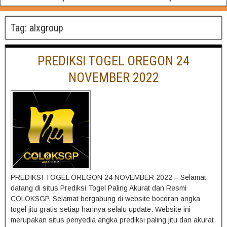
Tag:
alxgroup
PREDIKSI TOGEL OREGON 24
NOVEMBER 2022
PREDIKSI TOGEL OREGON 24 NOVEMBER 2022 – Selamat
datang di situs Prediksi Togel Paling Akurat dan Resmi
COLOKSGP. Selamat bergabung di website bocoran angka
togel jitu gratis setiap harinya selalu update. Website ini
merupakan situs penyedia angka prediksi paling jitu dan akurat.