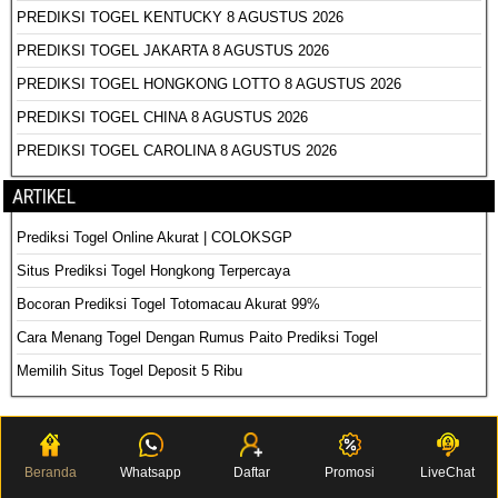
PREDIKSI TOGEL KENTUCKY 8 AGUSTUS 2026
PREDIKSI TOGEL JAKARTA 8 AGUSTUS 2026
PREDIKSI TOGEL HONGKONG LOTTO 8 AGUSTUS 2026
PREDIKSI TOGEL CHINA 8 AGUSTUS 2026
PREDIKSI TOGEL CAROLINA 8 AGUSTUS 2026
ARTIKEL
Prediksi Togel Online Akurat | COLOKSGP
Situs Prediksi Togel Hongkong Terpercaya
Bocoran Prediksi Togel Totomacau Akurat 99%
Cara Menang Togel Dengan Rumus Paito Prediksi Togel
Memilih Situs Togel Deposit 5 Ribu
PREDIKSI COLOKSGP RESMI © 2022
Beranda
Whatsapp
Daftar
Promosi
LiveChat