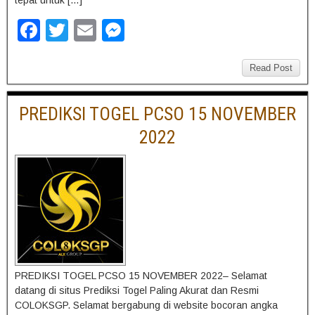
F
T
E
M
a
wi
m
e
c
tt
ail
ss
Read Post
e
er
e
PREDIKSI TOGEL PCSO 15 NOVEMBER
b
n
2022
o
g
o
er
k
PREDIKSI TOGEL PCSO 15 NOVEMBER 2022– Selamat
datang di situs Prediksi Togel Paling Akurat dan Resmi
COLOKSGP. Selamat bergabung di website bocoran angka