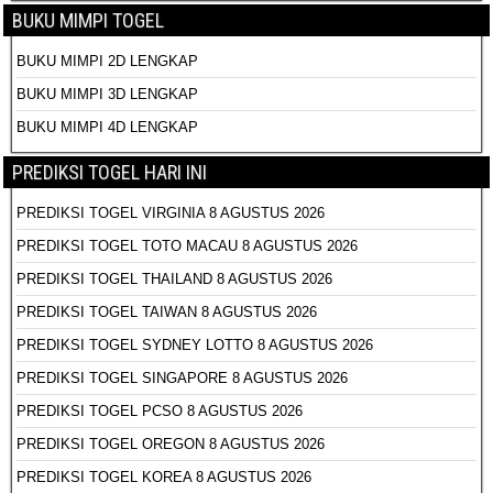
BUKU MIMPI TOGEL
BUKU MIMPI 2D LENGKAP
BUKU MIMPI 3D LENGKAP
BUKU MIMPI 4D LENGKAP
PREDIKSI TOGEL HARI INI
PREDIKSI TOGEL VIRGINIA 8 AGUSTUS 2026
PREDIKSI TOGEL TOTO MACAU 8 AGUSTUS 2026
PREDIKSI TOGEL THAILAND 8 AGUSTUS 2026
PREDIKSI TOGEL TAIWAN 8 AGUSTUS 2026
PREDIKSI TOGEL SYDNEY LOTTO 8 AGUSTUS 2026
PREDIKSI TOGEL SINGAPORE 8 AGUSTUS 2026
PREDIKSI TOGEL PCSO 8 AGUSTUS 2026
PREDIKSI TOGEL OREGON 8 AGUSTUS 2026
PREDIKSI TOGEL KOREA 8 AGUSTUS 2026