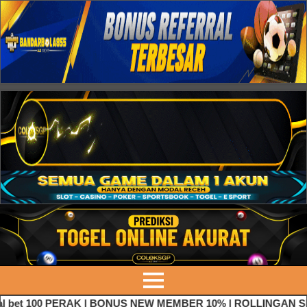
bet 100 PERAK | BONUS NEW MEMBER 10% | ROLLINGAN SLOT