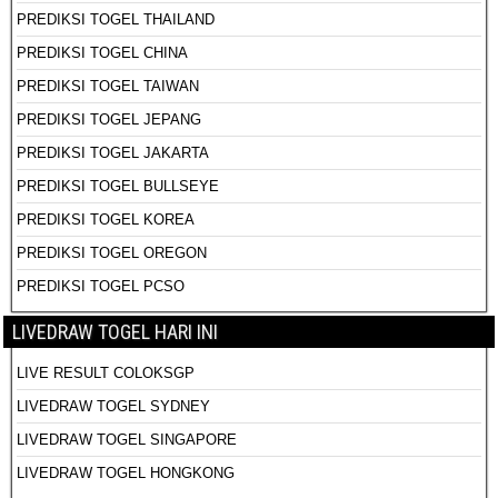
PREDIKSI TOGEL THAILAND
PREDIKSI TOGEL CHINA
PREDIKSI TOGEL TAIWAN
PREDIKSI TOGEL JEPANG
PREDIKSI TOGEL JAKARTA
PREDIKSI TOGEL BULLSEYE
PREDIKSI TOGEL KOREA
PREDIKSI TOGEL OREGON
PREDIKSI TOGEL PCSO
LIVEDRAW TOGEL HARI INI
LIVE RESULT COLOKSGP
LIVEDRAW TOGEL SYDNEY
LIVEDRAW TOGEL SINGAPORE
LIVEDRAW TOGEL HONGKONG