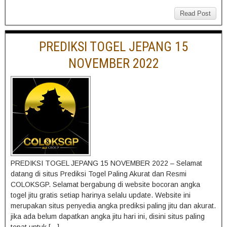
a
wi
m
e
c
tt
ail
ss
Read Post
e
er
e
PREDIKSI TOGEL JEPANG 15
b
n
NOVEMBER 2022
o
g
o
er
k
PREDIKSI TOGEL JEPANG 15 NOVEMBER 2022 – Selamat
datang di situs Prediksi Togel Paling Akurat dan Resmi
COLOKSGP. Selamat bergabung di website bocoran angka
togel jitu gratis setiap harinya selalu update. Website ini
merupakan situs penyedia angka prediksi paling jitu dan akurat.
jika ada belum dapatkan angka jitu hari ini, disini situs paling
tepat untuk […]