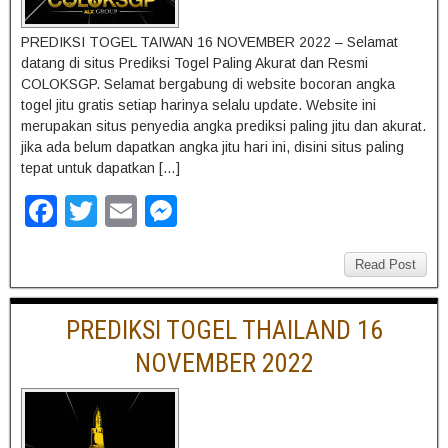
PREDIKSI TOGEL TAIWAN 16 NOVEMBER 2022 – Selamat
datang di situs Prediksi Togel Paling Akurat dan Resmi
COLOKSGP. Selamat bergabung di website bocoran angka
togel jitu gratis setiap harinya selalu update. Website ini
merupakan situs penyedia angka prediksi paling jitu dan akurat.
jika ada belum dapatkan angka jitu hari ini, disini situs paling
tepat untuk dapatkan […]
F
T
E
M
a
wi
m
e
c
tt
ail
ss
Read Post
e
er
e
PREDIKSI TOGEL THAILAND 16
b
n
NOVEMBER 2022
o
g
o
er
k