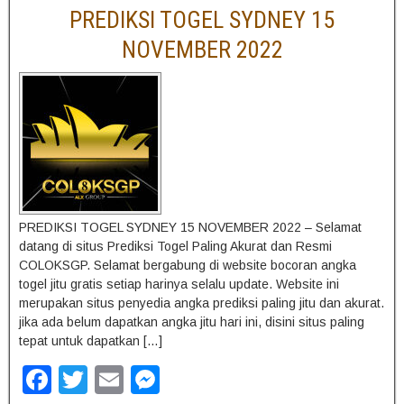
PREDIKSI TOGEL SYDNEY 15
b
n
NOVEMBER 2022
o
g
o
er
k
PREDIKSI TOGEL SYDNEY 15 NOVEMBER 2022 – Selamat
datang di situs Prediksi Togel Paling Akurat dan Resmi
COLOKSGP. Selamat bergabung di website bocoran angka
togel jitu gratis setiap harinya selalu update. Website ini
merupakan situs penyedia angka prediksi paling jitu dan akurat.
jika ada belum dapatkan angka jitu hari ini, disini situs paling
tepat untuk dapatkan […]
F
T
E
M