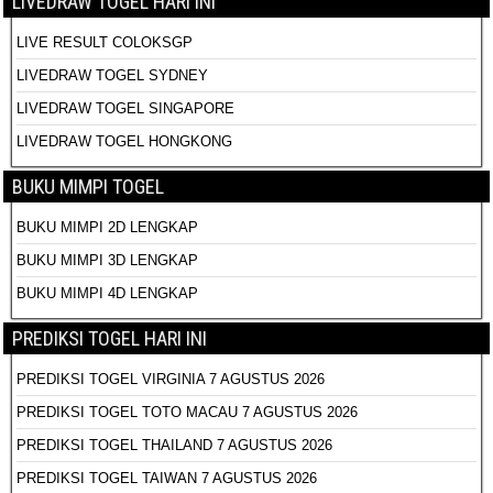
LIVEDRAW TOGEL HARI INI
LIVE RESULT COLOKSGP
LIVEDRAW TOGEL SYDNEY
LIVEDRAW TOGEL SINGAPORE
LIVEDRAW TOGEL HONGKONG
BUKU MIMPI TOGEL
BUKU MIMPI 2D LENGKAP
BUKU MIMPI 3D LENGKAP
BUKU MIMPI 4D LENGKAP
PREDIKSI TOGEL HARI INI
PREDIKSI TOGEL VIRGINIA 7 AGUSTUS 2026
PREDIKSI TOGEL TOTO MACAU 7 AGUSTUS 2026
PREDIKSI TOGEL THAILAND 7 AGUSTUS 2026
PREDIKSI TOGEL TAIWAN 7 AGUSTUS 2026