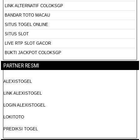
LINK ALTERNATIF COLOKSGP
BANDAR TOTO MACAU
SITUS TOGEL ONLINE
SITUS SLOT
LIVE RTP SLOT GACOR
BUKTI JACKPOT COLOKSGP
PARTNER RESMI
ALEXISTOGEL
LINK ALEXISTOGEL
LOGIN ALEXISTOGEL
LOKITOTO
PREDIKSI TOGEL