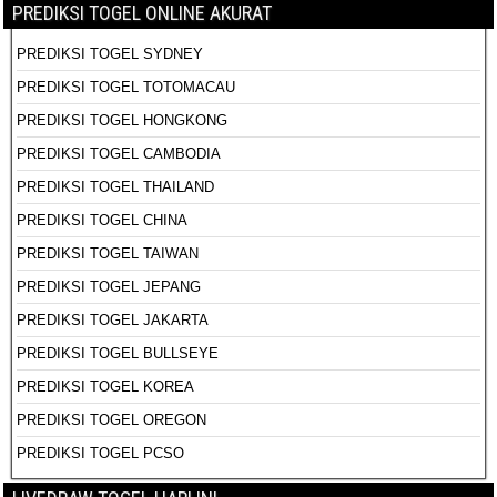
PREDIKSI TOGEL ONLINE AKURAT
PREDIKSI TOGEL SYDNEY
PREDIKSI TOGEL TOTOMACAU
PREDIKSI TOGEL HONGKONG
PREDIKSI TOGEL CAMBODIA
PREDIKSI TOGEL THAILAND
PREDIKSI TOGEL CHINA
PREDIKSI TOGEL TAIWAN
PREDIKSI TOGEL JEPANG
PREDIKSI TOGEL JAKARTA
PREDIKSI TOGEL BULLSEYE
PREDIKSI TOGEL KOREA
PREDIKSI TOGEL OREGON
PREDIKSI TOGEL PCSO