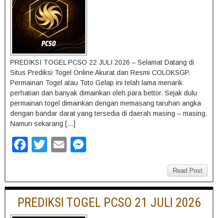
o
er
k
PREDIKSI TOGEL PCSO 22 JULI 2026 – Selamat Datang di
Situs Prediksi Togel Online Akurat dan Resmi COLOKSGP.
Permainan Togel atau Toto Gelap ini telah lama menarik
perhatian dan banyak dimainkan oleh para bettor. Sejak dulu
permainan togel dimainkan dengan memasang taruhan angka
dengan bandar darat yang tersedia di daerah masing – masing.
Namun sekarang […]
F
T
E
M
a
wi
m
e
c
tt
ail
ss
Read Post
e
er
e
PREDIKSI TOGEL PCSO 21 JULI 2026
b
n