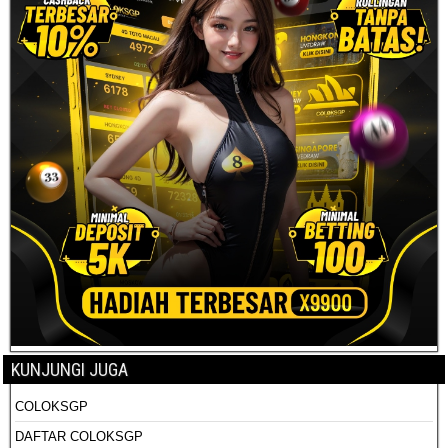
KUNJUNGI JUGA
COLOKSGP
DAFTAR COLOKSGP